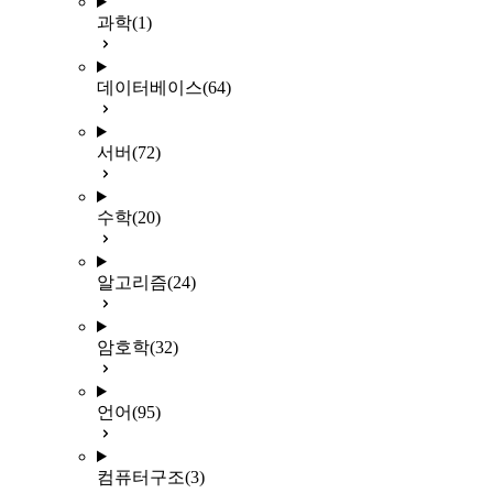
과학
(1)
데이터베이스
(64)
서버
(72)
수학
(20)
알고리즘
(24)
암호학
(32)
언어
(95)
컴퓨터구조
(3)