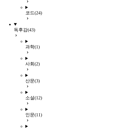
코드
(24)
독후감
(43)
과학
(1)
사회
(2)
산문
(3)
소설
(12)
인문
(11)