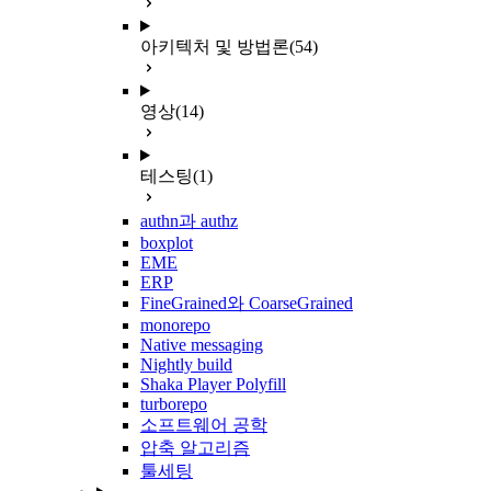
아키텍처 및 방법론
(54)
영상
(14)
테스팅
(1)
authn과 authz
boxplot
EME
ERP
FineGrained와 CoarseGrained
monorepo
Native messaging
Nightly build
Shaka Player Polyfill
turborepo
소프트웨어 공학
압축 알고리즘
툴세팅