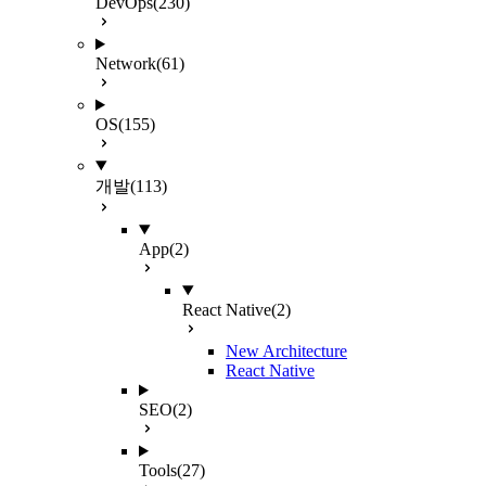
DevOps
(230)
Network
(61)
OS
(155)
개발
(113)
App
(2)
React Native
(2)
New Architecture
React Native
SEO
(2)
Tools
(27)