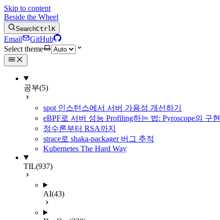
Skip to content
Beside the Wheel
Search
Ctrl
K
Email
GitHub
Select theme
공부
(5)
spot 인스턴스에서 서버 가용성 개선하기
eBPF로 서버 성능 Profiling하는 법: Pyroscope의
정수론부터 RSA까지
strace로 shaka-packager 버그 추적
Kubernetes The Hard Way
TIL
(937)
AI
(43)