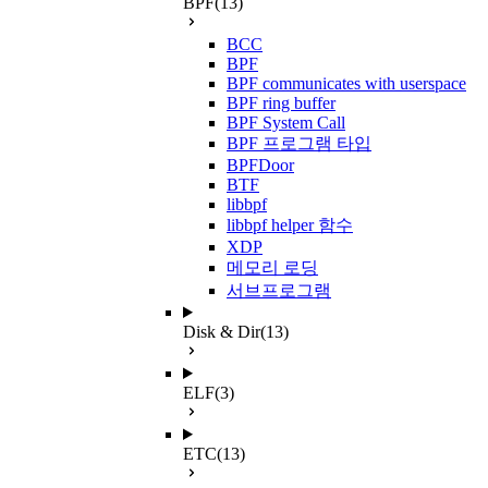
BPF
(13)
BCC
BPF
BPF communicates with userspace
BPF ring buffer
BPF System Call
BPF 프로그램 타입
BPFDoor
BTF
libbpf
libbpf helper 함수
XDP
메모리 로딩
서브프로그램
Disk & Dir
(13)
ELF
(3)
ETC
(13)