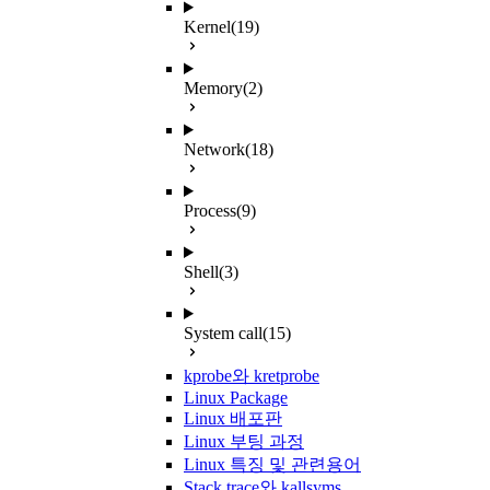
Kernel
(19)
Memory
(2)
Network
(18)
Process
(9)
Shell
(3)
System call
(15)
kprobe와 kretprobe
Linux Package
Linux 배포판
Linux 부팅 과정
Linux 특징 및 관련용어
Stack trace와 kallsyms