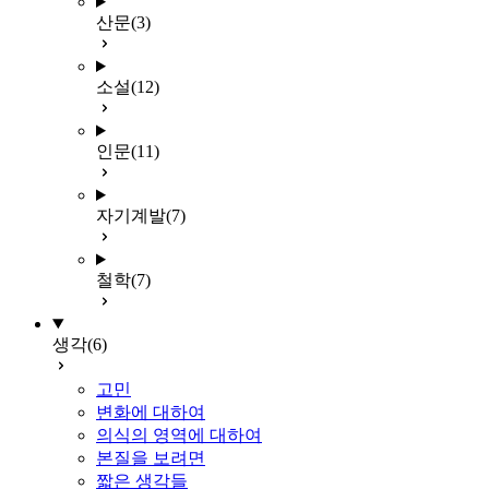
산문
(3)
소설
(12)
인문
(11)
자기계발
(7)
철학
(7)
생각
(6)
고민
변화에 대하여
의식의 영역에 대하여
본질을 보려면
짧은 생각들