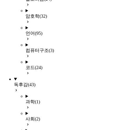
암호학
(32)
언어
(95)
컴퓨터구조
(3)
코드
(24)
독후감
(43)
과학
(1)
사회
(2)