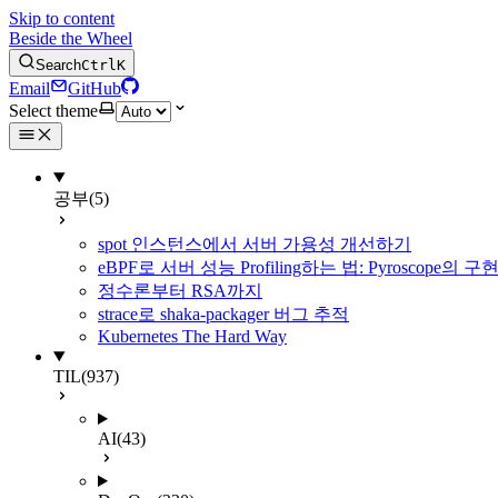
Skip to content
Beside the Wheel
Search
Ctrl
K
Email
GitHub
Select theme
공부
(5)
spot 인스턴스에서 서버 가용성 개선하기
eBPF로 서버 성능 Profiling하는 법: Pyroscope의
정수론부터 RSA까지
strace로 shaka-packager 버그 추적
Kubernetes The Hard Way
TIL
(937)
AI
(43)