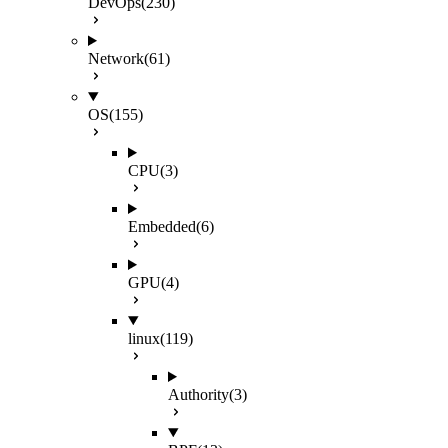
DevOps
(230)
Network
(61)
OS
(155)
CPU
(3)
Embedded
(6)
GPU
(4)
linux
(119)
Authority
(3)