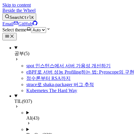
Skip to content
Beside the Wheel
Search
Ctrl
K
Email
GitHub
Select theme
공부
(5)
spot 인스턴스에서 서버 가용성 개선하기
eBPF로 서버 성능 Profiling하는 법: Pyroscope의
정수론부터 RSA까지
strace로 shaka-packager 버그 추적
Kubernetes The Hard Way
TIL
(937)
AI
(43)