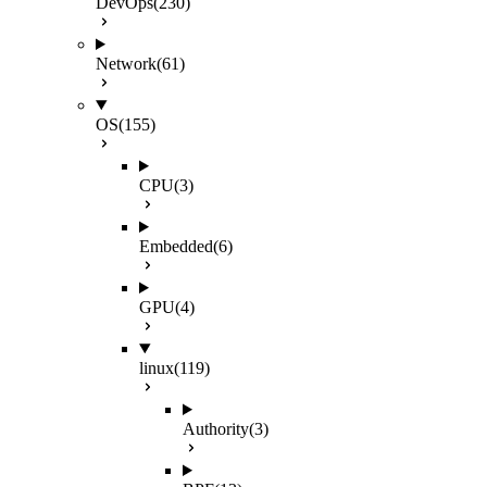
DevOps
(230)
Network
(61)
OS
(155)
CPU
(3)
Embedded
(6)
GPU
(4)
linux
(119)
Authority
(3)