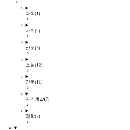
과학
(1)
사회
(2)
산문
(3)
소설
(12)
인문
(11)
자기계발
(7)
철학
(7)