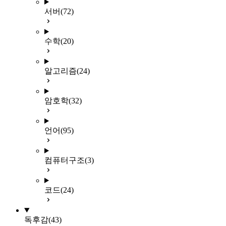
서버
(72)
수학
(20)
알고리즘
(24)
암호학
(32)
언어
(95)
컴퓨터구조
(3)
코드
(24)
독후감
(43)