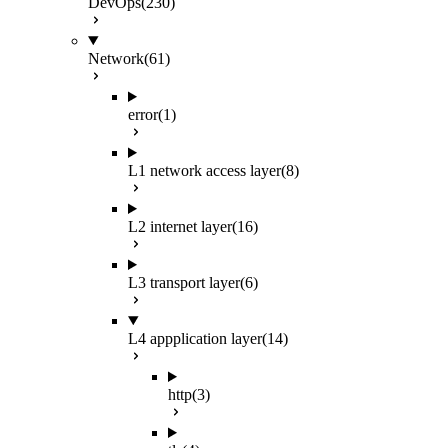
DevOps
(230)
Network
(61)
error
(1)
L1 network access layer
(8)
L2 internet layer
(16)
L3 transport layer
(6)
L4 appplication layer
(14)
http
(3)