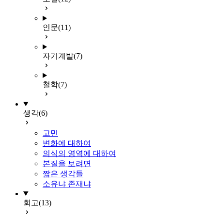
인문
(11)
자기계발
(7)
철학
(7)
생각
(6)
고민
변화에 대하여
의식의 영역에 대하여
본질을 보려면
짧은 생각들
소유냐 존재냐
회고
(13)