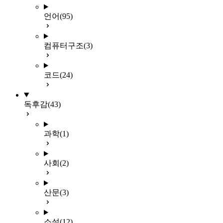
언어
(95)
컴퓨터구조
(3)
코드
(24)
독후감
(43)
과학
(1)
사회
(2)
산문
(3)
소설
(12)