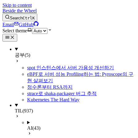
Skip to content
Beside the Wheel
Search
Ctrl
K
Email
GitHub
Select theme
공부
(5)
spot 인스턴스에서 서버 가용성 개선하기
eBPF로 서버 성능 Profiling하는 법: Pyroscope의 구
현 살펴보기
정수론부터 RSA까지
strace로 shaka-packager 버그 추적
Kubernetes The Hard Way
TIL
(937)
AI
(43)