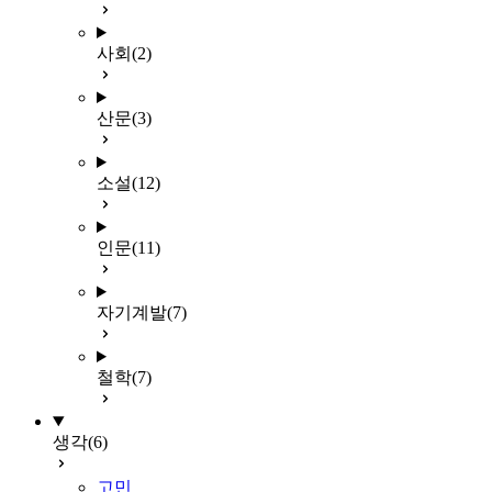
사회
(2)
산문
(3)
소설
(12)
인문
(11)
자기계발
(7)
철학
(7)
생각
(6)
고민