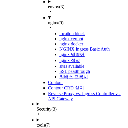
envoy
(3)
nginx
(9)
location block
nginx certbot
nginx docker
NGINX Ingress Basic Auth
nginx 명령어
nginx 설정
sites available
SSL passthrough
리버스 프록시
Contour
Contour CRD 설치
Reverse Proxy vs. Ingress Controller vs.
API Gateway
Security
(3)
tools
(7)