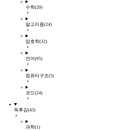
수학
(20)
알고리즘
(24)
암호학
(32)
언어
(95)
컴퓨터구조
(3)
코드
(24)
독후감
(43)
과학
(1)