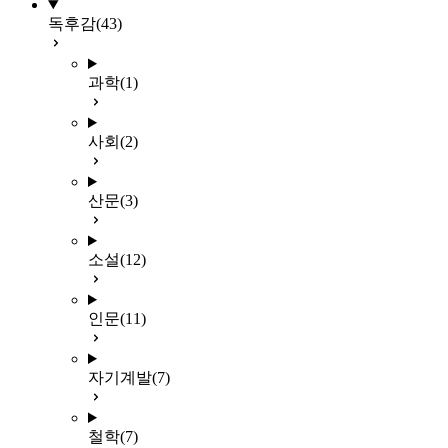
독후감
(43)
과학
(1)
사회
(2)
산문
(3)
소설
(12)
인문
(11)
자기계발
(7)
철학
(7)