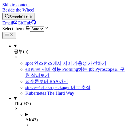
Skip to content
Beside the Wheel
Search
Ctrl
K
Email
GitHub
Select theme
공부
(5)
spot 인스턴스에서 서버 가용성 개선하기
eBPF로 서버 성능 Profiling하는 법: Pyroscope의 구
현 살펴보기
정수론부터 RSA까지
strace로 shaka-packager 버그 추적
Kubernetes The Hard Way
TIL
(937)
AI
(43)