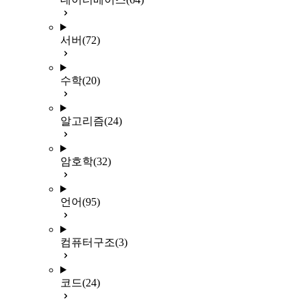
서버
(72)
수학
(20)
알고리즘
(24)
암호학
(32)
언어
(95)
컴퓨터구조
(3)
코드
(24)