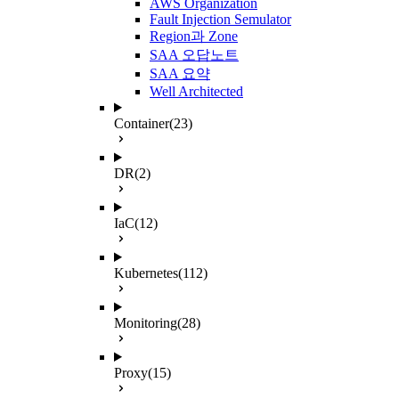
AWS Organization
Fault Injection Semulator
Region과 Zone
SAA 오답노트
SAA 요약
Well Architected
Container
(23)
DR
(2)
IaC
(12)
Kubernetes
(112)
Monitoring
(28)
Proxy
(15)