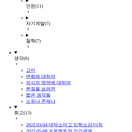
인문
(11)
자기계발
(7)
철학
(7)
생각
(6)
고민
변화에 대하여
의식의 영역에 대하여
본질을 보려면
짧은 생각들
소유냐 존재냐
회고
(13)
2022.03-04 대덕소마고 입학소감/다짐
2022.05-08 프로젝트와 인간관계