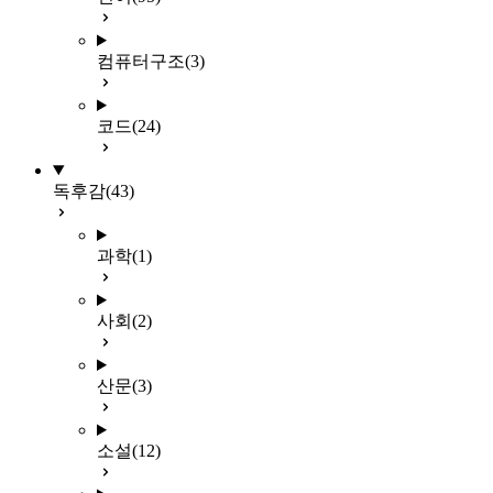
컴퓨터구조
(3)
코드
(24)
독후감
(43)
과학
(1)
사회
(2)
산문
(3)
소설
(12)