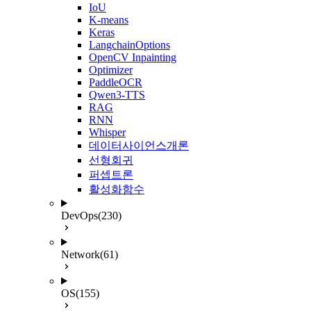
IoU
K-means
Keras
LangchainOptions
OpenCV Inpainting
Optimizer
PaddleOCR
Qwen3-TTS
RAG
RNN
Whisper
데이터사이언스개론
선형회귀
퍼셉트론
활성화함수
DevOps
(230)
Network
(61)
OS
(155)