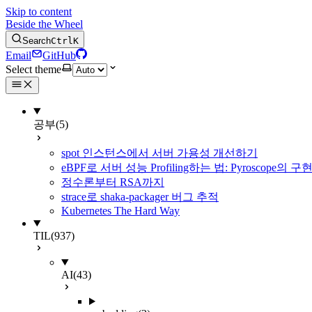
Skip to content
Beside the Wheel
Search
Ctrl
K
Email
GitHub
Select theme
공부
(5)
spot 인스턴스에서 서버 가용성 개선하기
eBPF로 서버 성능 Profiling하는 법: Pyroscope의
정수론부터 RSA까지
strace로 shaka-packager 버그 추적
Kubernetes The Hard Way
TIL
(937)
AI
(43)