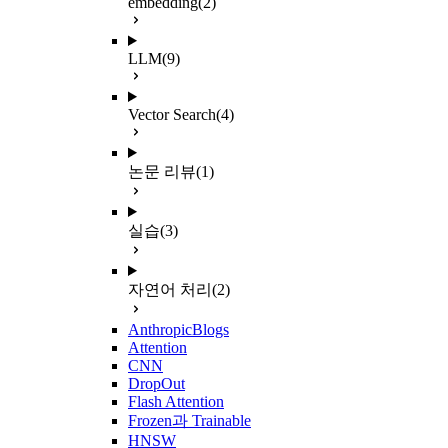
embedding
(2)
LLM
(9)
Vector Search
(4)
논문 리뷰
(1)
실습
(3)
자연어 처리
(2)
AnthropicBlogs
Attention
CNN
DropOut
Flash Attention
Frozen과 Trainable
HNSW