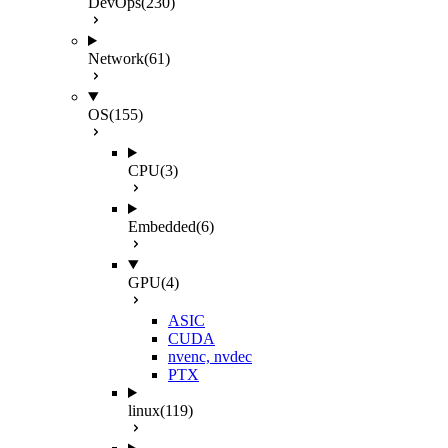
DevOps
(230)
Network
(61)
OS
(155)
CPU
(3)
Embedded
(6)
GPU
(4)
ASIC
CUDA
nvenc, nvdec
PTX
linux
(119)