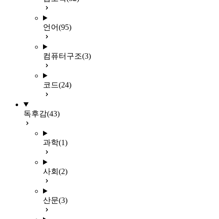
언어
(95)
컴퓨터구조
(3)
코드
(24)
독후감
(43)
과학
(1)
사회
(2)
산문
(3)