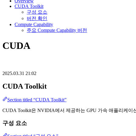
Overview
CUDA Toolkit
구성 요소
버전 확인
Compute Capability
주요 Compute Capability 버전
CUDA
2025.03.31 21:02
CUDA Toolkit
Section titled “CUDA Toolkit”
CUDA Toolkit은 NVIDIA에서 제공하는 GPU 가속 애플
구성 요소