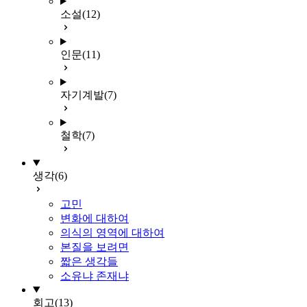
소설
(12)
인문
(11)
자기계발
(7)
철학
(7)
생각
(6)
고민
변화에 대하여
의식의 영역에 대하여
본질을 보려면
짧은 생각들
소유냐 존재냐
회고
(13)