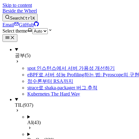
Skip to content
Beside the Wheel
Search
Ctrl
K
Email
GitHub
Select theme
공부
(5)
spot 인스턴스에서 서버 가용성 개선하기
eBPF로 서버 성능 Profiling하는 법: Pyroscope의
정수론부터 RSA까지
strace로 shaka-packager 버그 추적
Kubernetes The Hard Way
TIL
(937)
AI
(43)