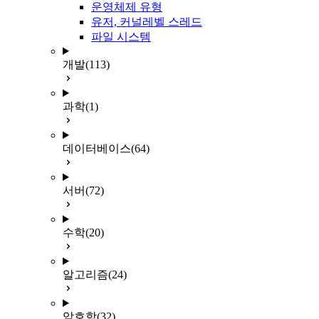
운영체제 유형
유저, 커널레벨 스레드
파일 시스템
개발
(113)
과학
(1)
데이터베이스
(64)
서버
(72)
수학
(20)
알고리즘
(24)
암호학
(32)