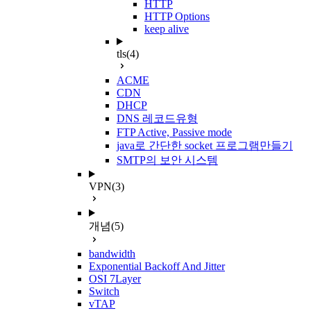
HTTP
HTTP Options
keep alive
tls
(4)
ACME
CDN
DHCP
DNS 레코드유형
FTP Active, Passive mode
java로 간단한 socket 프로그램만들기
SMTP의 보안 시스템
VPN
(3)
개념
(5)
bandwidth
Exponential Backoff And Jitter
OSI 7Layer
Switch
vTAP