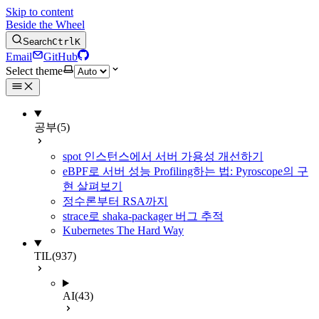
Skip to content
Beside the Wheel
Search
Ctrl
K
Email
GitHub
Select theme
공부
(5)
spot 인스턴스에서 서버 가용성 개선하기
eBPF로 서버 성능 Profiling하는 법: Pyroscope의 구
현 살펴보기
정수론부터 RSA까지
strace로 shaka-packager 버그 추적
Kubernetes The Hard Way
TIL
(937)
AI
(43)