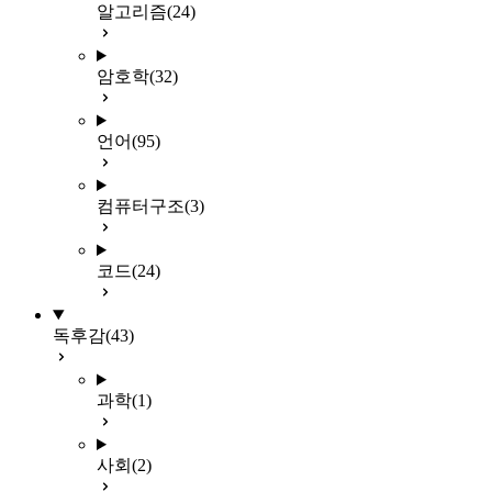
알고리즘
(24)
암호학
(32)
언어
(95)
컴퓨터구조
(3)
코드
(24)
독후감
(43)
과학
(1)
사회
(2)