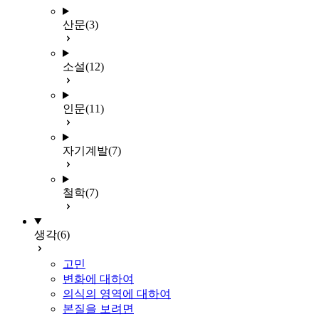
산문
(3)
소설
(12)
인문
(11)
자기계발
(7)
철학
(7)
생각
(6)
고민
변화에 대하여
의식의 영역에 대하여
본질을 보려면