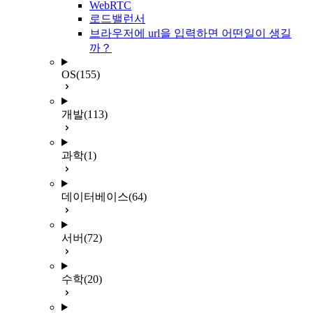
WebRTC
로드밸런서
브라우저에 url을 입력하면 어떤일이 생길
까？
OS
(155)
개발
(113)
과학
(1)
데이터베이스
(64)
서버
(72)
수학
(20)