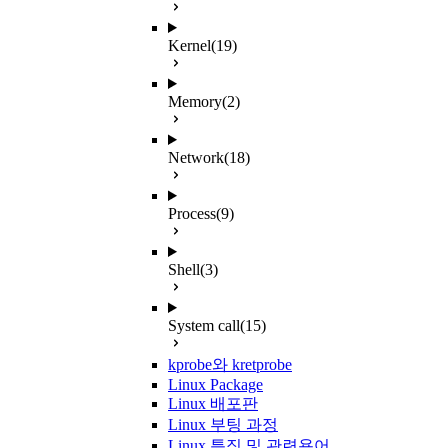
Kernel
(19)
Memory
(2)
Network
(18)
Process
(9)
Shell
(3)
System call
(15)
kprobe와 kretprobe
Linux Package
Linux 배포판
Linux 부팅 과정
Linux 특징 및 관련용어