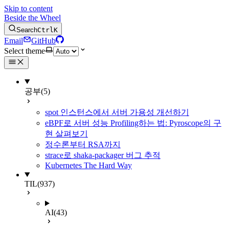
Skip to content
Beside the Wheel
Search
Ctrl
K
Email
GitHub
Select theme
공부
(5)
spot 인스턴스에서 서버 가용성 개선하기
eBPF로 서버 성능 Profiling하는 법: Pyroscope의 구
현 살펴보기
정수론부터 RSA까지
strace로 shaka-packager 버그 추적
Kubernetes The Hard Way
TIL
(937)
AI
(43)