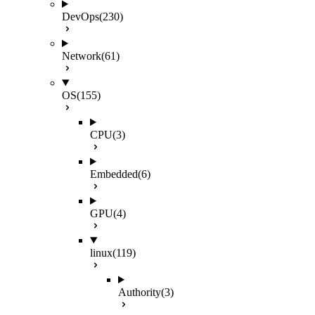
DevOps
(230)
Network
(61)
OS
(155)
CPU
(3)
Embedded
(6)
GPU
(4)
linux
(119)
Authority
(3)