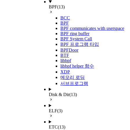
BPF
(13)
BCC
BPF
BPF communicates with userspace
BPF ring buffer
BPF System Call
BPF 프로그램 타입
BPFDoor
BTF
libbpf
libbpf helper 함수
XDP
메모리 로딩
서브프로그램
Disk & Dir
(13)
ELF
(3)
ETC
(13)