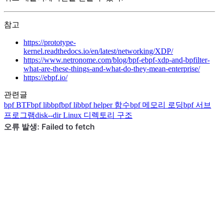
참고
https://prototype-
kernel.readthedocs.io/en/latest/networking/XDP/
https://www.netronome.com/blog/bpf-ebpf-xdp-and-bpfilter-
what-are-these-things-and-what-do-they-mean-enterprise/
https://ebpf.io/
관련글
bpf
BTF
bpf
libbpf
bpf
libbpf helper 함수
bpf
메모리 로딩
bpf
서브
프로그램
disk--dir
Linux 디렉토리 구조