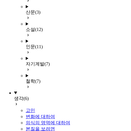
산문
(3)
소설
(12)
인문
(11)
자기계발
(7)
철학
(7)
생각
(6)
고민
변화에 대하여
의식의 영역에 대하여
본질을 보려면