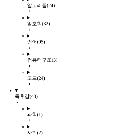
알고리즘
(24)
암호학
(32)
언어
(95)
컴퓨터구조
(3)
코드
(24)
독후감
(43)
과학
(1)
사회
(2)