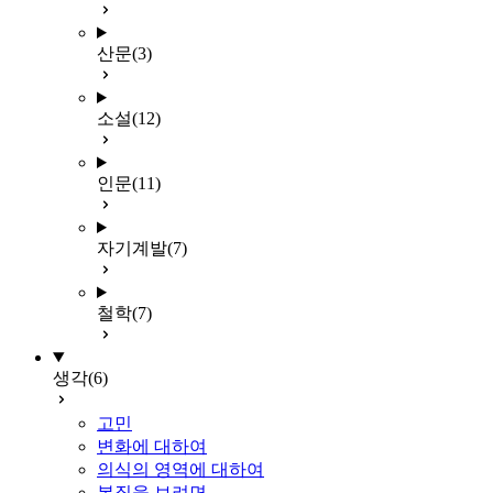
산문
(3)
소설
(12)
인문
(11)
자기계발
(7)
철학
(7)
생각
(6)
고민
변화에 대하여
의식의 영역에 대하여
본질을 보려면