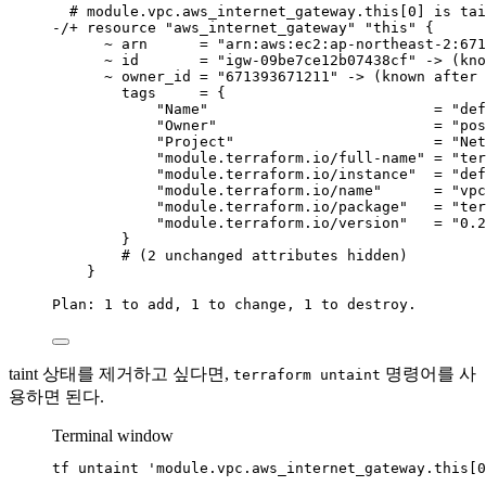
# module.vpc.aws_internet_gateway.this[0] is tai
-/+
resource
"
aws_internet_gateway
"
"
this
"
{
~
arn
=
"
arn:aws:ec2:ap-northeast-2:671
~
id
=
"
igw-09be7ce12b07438cf
"
 -
>
 (kno
~
owner_id
=
"
671393671211
"
 -
>
 (known 
after
tags
=
{
"Name"
=
"
def
"Owner"
=
"
pos
"Project"
=
"
Net
"module.terraform.io/full-name"
=
"
ter
"module.terraform.io/instance"
=
"
def
"module.terraform.io/name"
=
"
vpc
"module.terraform.io/package"
=
"
ter
"module.terraform.io/version"
=
"
0.2
}
# (2 unchanged attributes hidden)
}
Plan:
1
to
add,
1
to
change,
1
to
destroy.
taint 상태를 제거하고 싶다면,
명령어를 사
terraform untaint
용하면 된다.
Terminal window
tf
untaint
'
module.vpc.aws_internet_gateway.this[0