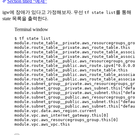
Section titled “예제”
igw에 장애가 있다고 가정해보자. 우선
를 통해
tf state list
state 목록을 출력한다.
Terminal window
$
tf
state
list
module.route_table__private.aws_resourcegroups_gro
module.route_table__private.aws_route_table.this
module.route_table__private.aws_route_table_associ
module.route_table__private.aws_route_table_associ
module.route_table__public.aws_resourcegroups_grou
module.route_table__public.aws_route.ipv4[
"0.0.0.0
module.route_table__public.aws_route_table.this
module.route_table__public.aws_route_table_associa
module.route_table__public.aws_route_table_associa
module.subnet_group__private.aws_resourcegroups_gr
module.subnet_group__private.aws_subnet.this[
"defa
module.subnet_group__private.aws_subnet.this[
"defa
module.subnet_group__public.aws_resourcegroups_gro
module.subnet_group__public.aws_subnet.this[
"defau
module.subnet_group__public.aws_subnet.this[
"defau
module.vpc.data.aws_region.current
module.vpc.aws_internet_gateway.this[0]
module.vpc.aws_resourcegroups_group.this[0]
module.vpc.aws_vpc.this