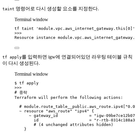
명령어로 다시 생성할 요소를 지정한다.
taint
Terminal window
tf
taint
'
module.vpc.aws_internet_gateway.this[0]
'
>>>
Resource
instance
module.vpc.aws_internet_gateway.
를 입력하면 igw에 연결되어있던 라우팅 테이블 규칙
tf apply
이 다시 생성된다.
Terminal window
$
tf
apply
>>>
# 중략
Terraform
will
perform
the
following
actions:
# module.route_table__public.aws_route.ipv4["0.0
~
resource
"
aws_route
"
"
ipv4
"
{
~
gateway_id
=
"
igw-09be7ce12b07
id
=
"
r-rtb-0314c188a3
# (4 unchanged attributes hidden)
}