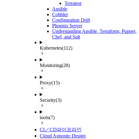
Terratest
Ansible
Cobbler
Configuration Drift
Phoenix Server
Understanding Ansible, Terraform, Puppet,
Chef, and Salt
Kubernetes
(112)
Monitoring
(28)
Proxy
(15)
Security
(3)
tools
(7)
CI／CD파이프라인
Cloud Agnostic Design