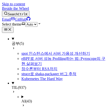
Skip to content
Beside the Wheel
Search
Ctrl
K
Email
GitHub
Select theme
공부
(5)
spot 인스턴스에서 서버 가용성 개선하기
eBPF로 서버 성능 Profiling하는 법: Pyroscope의 구
현 살펴보기
정수론부터 RSA까지
strace로 shaka-packager 버그 추적
Kubernetes The Hard Way
TIL
(937)
AI
(43)