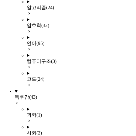
알고리즘
(24)
암호학
(32)
언어
(95)
컴퓨터구조
(3)
코드
(24)
독후감
(43)
과학
(1)
사회
(2)