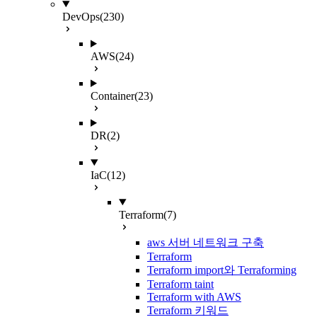
DevOps
(230)
AWS
(24)
Container
(23)
DR
(2)
IaC
(12)
Terraform
(7)
aws 서버 네트워크 구축
Terraform
Terraform import와 Terraforming
Terraform taint
Terraform with AWS
Terraform 키워드