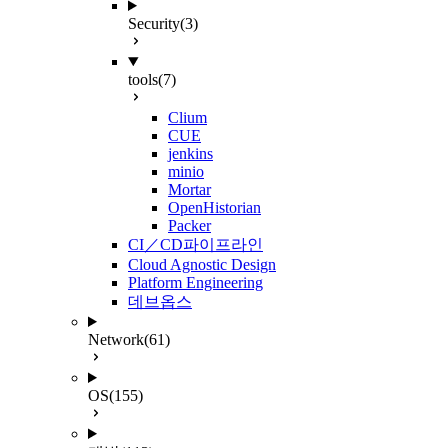
Security
(3)
tools
(7)
Clium
CUE
jenkins
minio
Mortar
OpenHistorian
Packer
CI／CD파이프라인
Cloud Agnostic Design
Platform Engineering
데브옵스
Network
(61)
OS
(155)