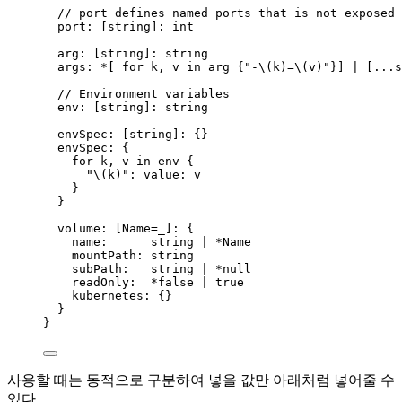
// port defines named ports that is not exposed 
port:
 [
string
]
:
int
arg:
 [
string
]
:
string
args:
*
[ 
for
k
, 
v
in
arg
 {
"-
\(
k)=
\(
v)"
}] 
|
 [
...s
// Environment variables
env:
 [
string
]
:
string
envSpec:
 [
string
]
:
 {}
envSpec:
 {
for
k,
v
in
env
{
"
\(
k)"
: 
value:
v
}
}
volume: [
Name=_
]: {
name
:      
string
|
*Name
mountPath:
string
subPath:
string
|
*
null
readOnly:
*
false
|
true
kubernetes:
 {}
}
}
사용할 때는 동적으로 구분하여 넣을 값만 아래처럼 넣어줄 수
있다.