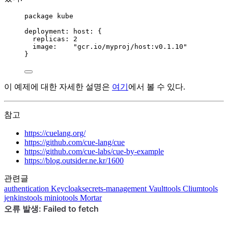
package
 kube
deployment
: 
host
: {
replicas
: 
2
image
:    
"
gcr.io/myproj/host:v0.1.10
"
}
이 예제에 대한 자세한 설명은
여기
에서 볼 수 있다.
참고
https://cuelang.org/
https://github.com/cue-lang/cue
https://github.com/cue-labs/cue-by-example
https://blog.outsider.ne.kr/1600
관련글
authentication
Keycloak
secrets-management
Vault
tools
Clium
tools
jenkins
tools
minio
tools
Mortar