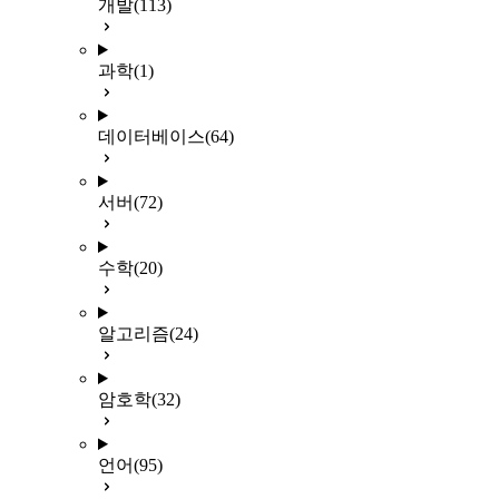
개발
(113)
과학
(1)
데이터베이스
(64)
서버
(72)
수학
(20)
알고리즘
(24)
암호학
(32)
언어
(95)