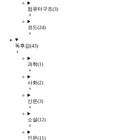
컴퓨터구조
(3)
코드
(24)
독후감
(43)
과학
(1)
사회
(2)
산문
(3)
소설
(12)
인문
(11)