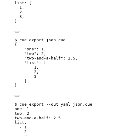
list: [
1
,
2
,
3
,
]
$ cue export json.cue
{
"one"
: 
1
,
"two"
: 
2
,
"two-and-a-half"
: 
2.5
,
"list"
: [
1
,
2
,
3
]
}
$ cue export --out yaml json.cue
one
: 
1
two
: 
2
two-and-a-half
: 
2.5
list
:
- 
1
- 
2