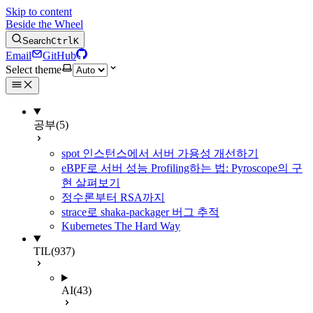
Skip to content
Beside the Wheel
Search
Ctrl
K
Email
GitHub
Select theme
공부
(5)
spot 인스턴스에서 서버 가용성 개선하기
eBPF로 서버 성능 Profiling하는 법: Pyroscope의 구
현 살펴보기
정수론부터 RSA까지
strace로 shaka-packager 버그 추적
Kubernetes The Hard Way
TIL
(937)
AI
(43)