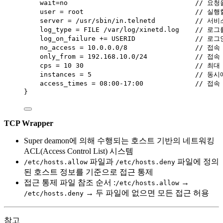
wait
=
no
                                /
user 
=
 root
                            //
server 
=
/
usr
/
sbin
/
in
.
telnetd
          // 
log_type 
=
 FILE 
/
var
/
log
/
xinetd
.
log
    // 로
log_on_failure 
+=
 USERID
               //
no_access 
=
10.0.0.0
/
8
                 // 접
only_from 
=
192.168.10.0
/
24
            // 접
cps 
=
10
30
                           
instances 
=
5
                          //
access_times 
=
08
:
0
0
-
17
:
0
0
             // 접
}
TCP Wrapper
Super deamon에 의해 수행되는 호스트 기반의 네트워킹
ACL(Access Control List) 시스템
파일과
파일에 정의
/etc/hosts.allow
/etc/hosts.deny
된 호스트 정보를 기준으로 접근 통제
접근 통제 파일 참조 순서 :
→
/etc/hosts.allow
→ 두 파일에 없으면 모든 접근 허용
/etc/hosts.deny
참고