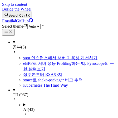
Skip to content
Beside the Wheel
Search
Ctrl
K
Email
GitHub
Select theme
공부
(5)
spot 인스턴스에서 서버 가용성 개선하기
eBPF로 서버 성능 Profiling하는 법: Pyroscope의 구
현 살펴보기
정수론부터 RSA까지
strace로 shaka-packager 버그 추적
Kubernetes The Hard Way
TIL
(937)
AI
(43)