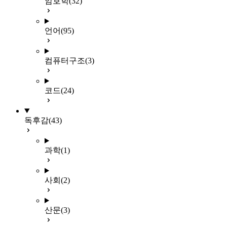
암호학
(32)
언어
(95)
컴퓨터구조
(3)
코드
(24)
독후감
(43)
과학
(1)
사회
(2)
산문
(3)