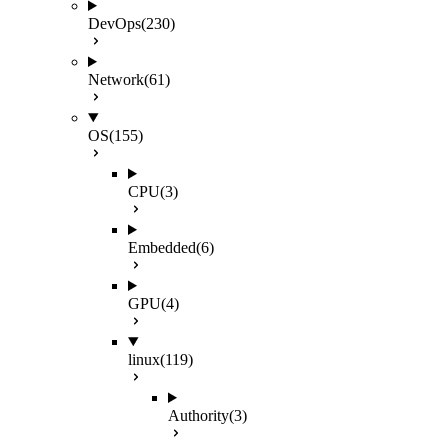
DevOps
(230)
Network
(61)
OS
(155)
CPU
(3)
Embedded
(6)
GPU
(4)
linux
(119)
Authority
(3)