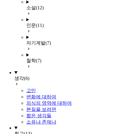
소설
(12)
인문
(11)
자기계발
(7)
철학
(7)
생각
(6)
고민
변화에 대하여
의식의 영역에 대하여
본질을 보려면
짧은 생각들
소유냐 존재냐
회고
(13)