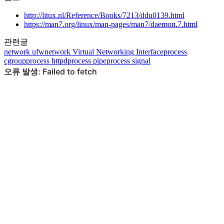
http://litux.nl/Reference/Books/7213/ddu0139.html
https://man7.org/linux/man-pages/man7/daemon.7.html
관련글
network
ufw
network
Virtual Networking Interface
process
cgroup
process
httpd
process
pipe
process
signal