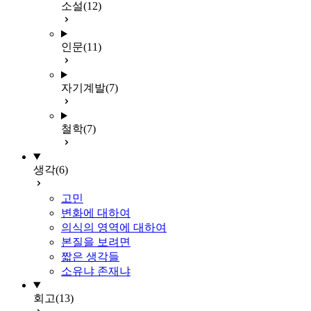
소설
(12)
인문
(11)
자기계발
(7)
철학
(7)
생각
(6)
고민
변화에 대하여
의식의 영역에 대하여
본질을 보려면
짧은 생각들
소유냐 존재냐
회고
(13)