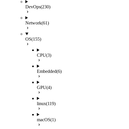
DevOps
(230)
Network
(61)
OS
(155)
CPU
(3)
Embedded
(6)
GPU
(4)
linux
(119)
macOS
(1)