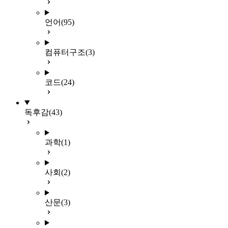
언어
(95)
컴퓨터구조
(3)
코드
(24)
독후감
(43)
과학
(1)
사회
(2)
산문
(3)