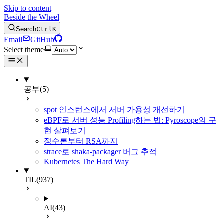
Skip to content
Beside the Wheel
Search
Ctrl
K
Email
GitHub
Select theme
공부
(5)
spot 인스턴스에서 서버 가용성 개선하기
eBPF로 서버 성능 Profiling하는 법: Pyroscope의 구
현 살펴보기
정수론부터 RSA까지
strace로 shaka-packager 버그 추적
Kubernetes The Hard Way
TIL
(937)
AI
(43)