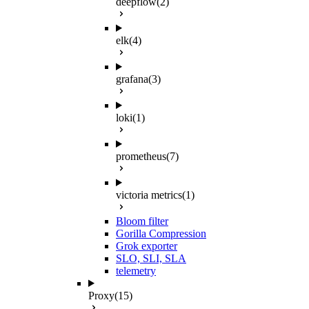
deepflow
(2)
elk
(4)
grafana
(3)
loki
(1)
prometheus
(7)
victoria metrics
(1)
Bloom filter
Gorilla Compression
Grok exporter
SLO, SLI, SLA
telemetry
Proxy
(15)