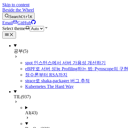
Skip to content
Beside the Wheel
Search
Ctrl
K
Email
GitHub
Select theme
공부
(5)
spot 인스턴스에서 서버 가용성 개선하기
eBPF로 서버 성능 Profiling하는 법: Pyroscope의
정수론부터 RSA까지
strace로 shaka-packager 버그 추적
Kubernetes The Hard Way
TIL
(937)
AI
(43)