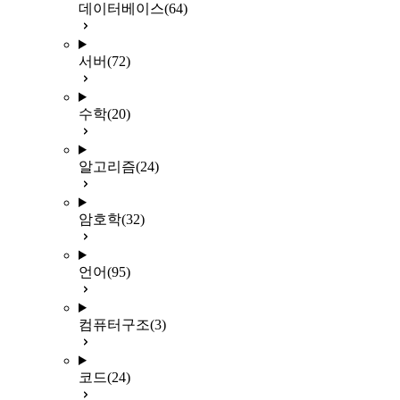
데이터베이스
(64)
서버
(72)
수학
(20)
알고리즘
(24)
암호학
(32)
언어
(95)
컴퓨터구조
(3)
코드
(24)