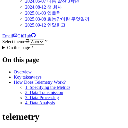
2024.05-07 나름 알찬 3학년
2024.08-12 첫 회사
2025.01-03 입출력
2025.03-08 효능감이란 무엇일까
2025.09-12 연말회고
Email
GitHub
Select theme
On this page
On this page
Overview
Key takeaways
How Does Telemetry Work?
1. Specifying the Metrics
2. Data Transmission
3. Data Processing
4. Data Analysis
telemetry