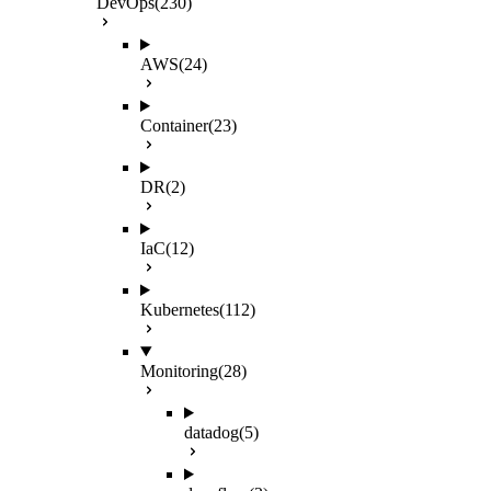
DevOps
(230)
AWS
(24)
Container
(23)
DR
(2)
IaC
(12)
Kubernetes
(112)
Monitoring
(28)
datadog
(5)