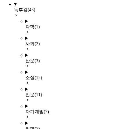
독후감
(43)
과학
(1)
사회
(2)
산문
(3)
소설
(12)
인문
(11)
자기계발
(7)
철학
(7)