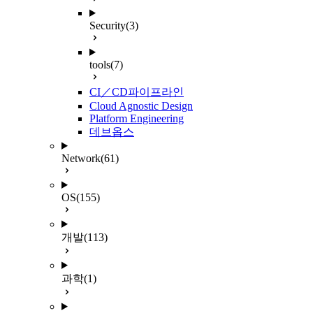
Security
(3)
tools
(7)
CI／CD파이프라인
Cloud Agnostic Design
Platform Engineering
데브옵스
Network
(61)
OS
(155)
개발
(113)
과학
(1)