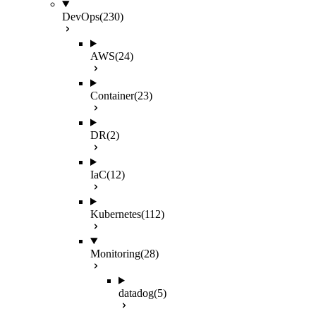
DevOps
(230)
AWS
(24)
Container
(23)
DR
(2)
IaC
(12)
Kubernetes
(112)
Monitoring
(28)
datadog
(5)