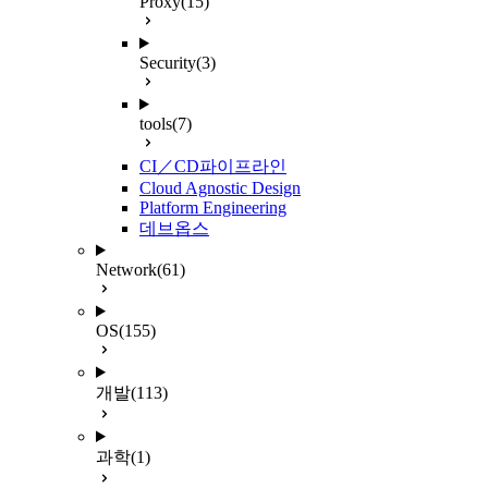
Proxy
(15)
Security
(3)
tools
(7)
CI／CD파이프라인
Cloud Agnostic Design
Platform Engineering
데브옵스
Network
(61)
OS
(155)
개발
(113)
과학
(1)