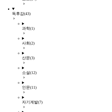
독후감
(43)
과학
(1)
사회
(2)
산문
(3)
소설
(12)
인문
(11)
자기계발
(7)