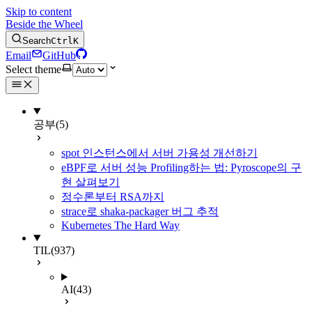
Skip to content
Beside the Wheel
Search
Ctrl
K
Email
GitHub
Select theme
공부
(5)
spot 인스턴스에서 서버 가용성 개선하기
eBPF로 서버 성능 Profiling하는 법: Pyroscope의 구
현 살펴보기
정수론부터 RSA까지
strace로 shaka-packager 버그 추적
Kubernetes The Hard Way
TIL
(937)
AI
(43)