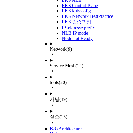
EKS ALB
EKS Control Plane
EKS kubecofig
EKS Network BestPractice
EKS 인증과정
IP addresse prefix
NLB IP mode
Node not Ready
Network
(9)
Service Mesh
(12)
tools
(20)
개념
(39)
실습
(15)
K8s Architecture