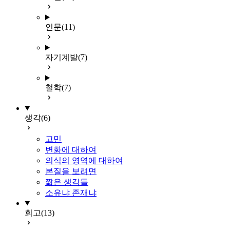
인문
(11)
자기계발
(7)
철학
(7)
생각
(6)
고민
변화에 대하여
의식의 영역에 대하여
본질을 보려면
짧은 생각들
소유냐 존재냐
회고
(13)