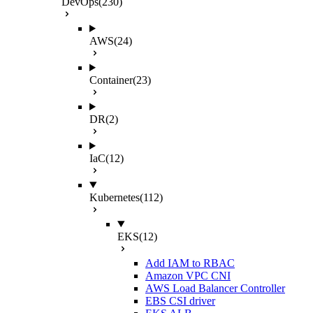
DevOps
(230)
AWS
(24)
Container
(23)
DR
(2)
IaC
(12)
Kubernetes
(112)
EKS
(12)
Add IAM to RBAC
Amazon VPC CNI
AWS Load Balancer Controller
EBS CSI driver