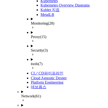
Kubernetes
Kubernetes Overview Diagrams
Kublet 지표
MetalLB
Monitoring
(28)
Proxy
(15)
Security
(3)
tools
(7)
CI／CD파이프라인
Cloud Agnostic Design
Platform Engineering
데브옵스
Network
(61)