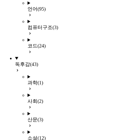
언어
(95)
컴퓨터구조
(3)
코드
(24)
독후감
(43)
과학
(1)
사회
(2)
산문
(3)
소설
(12)