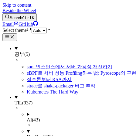
Skip to content
Beside the Wheel
Search
Ctrl
K
Email
GitHub
Select theme
공부
(5)
spot 인스턴스에서 서버 가용성 개선하기
eBPF로 서버 성능 Profiling하는 법: Pyroscope의
정수론부터 RSA까지
strace로 shaka-packager 버그 추적
Kubernetes The Hard Way
TIL
(937)
AI
(43)