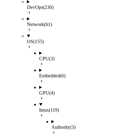
DevOps
(230)
Network
(61)
OS
(155)
CPU
(3)
Embedded
(6)
GPU
(4)
linux
(119)
Authority
(3)