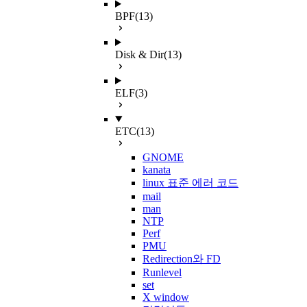
BPF
(13)
Disk & Dir
(13)
ELF
(3)
ETC
(13)
GNOME
kanata
linux 표준 에러 코드
mail
man
NTP
Perf
PMU
Redirection와 FD
Runlevel
set
X window