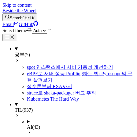
Skip to content
Beside the Wheel
Search
Ctrl
K
Email
GitHub
Select theme
공부
(5)
spot 인스턴스에서 서버 가용성 개선하기
eBPF로 서버 성능 Profiling하는 법: Pyroscope의 구
현 살펴보기
정수론부터 RSA까지
strace로 shaka-packager 버그 추적
Kubernetes The Hard Way
TIL
(937)
AI
(43)