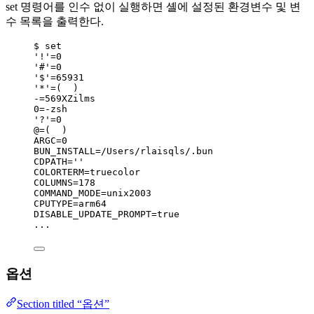
set 명령어를 인수 없이 실행하면 셸에 설정된 환경변수 및 변
수 목록을 출력한다.
$ set
'!'=0
'#'=0
'$'=65931
'*'=(  )
-=569XZilms
0=-zsh
'?'=0
@=(  )
ARGC=0
BUN_INSTALL=/Users/rlaisqls/.bun
CDPATH=''
COLORTERM=truecolor
COLUMNS=178
COMMAND_MODE=unix2003
CPUTYPE=arm64
DISABLE_UPDATE_PROMPT=true
...
옵션
Section titled “옵션”