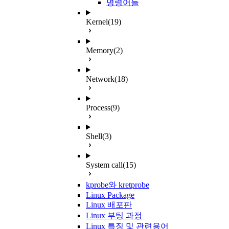
명령어들
Kernel
(19)
Memory
(2)
Network
(18)
Process
(9)
Shell
(3)
System call
(15)
kprobe와 kretprobe
Linux Package
Linux 배포판
Linux 부팅 과정
Linux 특징 및 관련용어