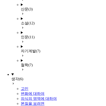
산문
(3)
소설
(12)
인문
(11)
자기계발
(7)
철학
(7)
생각
(6)
고민
변화에 대하여
의식의 영역에 대하여
본질을 보려면