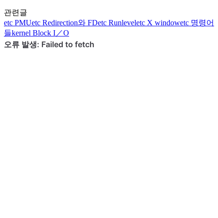
관련글
etc
PMU
etc
Redirection와 FD
etc
Runlevel
etc
X window
etc
명령어
들
kernel
Block I／O