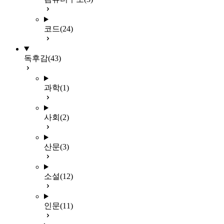
코드
(24)
독후감
(43)
과학
(1)
사회
(2)
산문
(3)
소설
(12)
인문
(11)