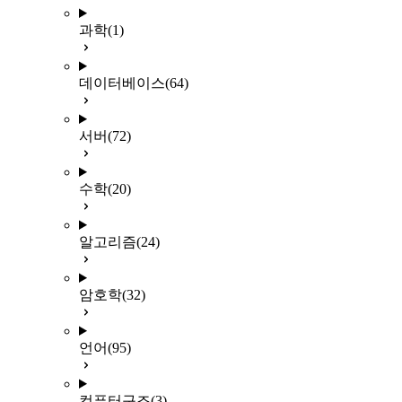
과학
(1)
데이터베이스
(64)
서버
(72)
수학
(20)
알고리즘
(24)
암호학
(32)
언어
(95)
컴퓨터구조
(3)