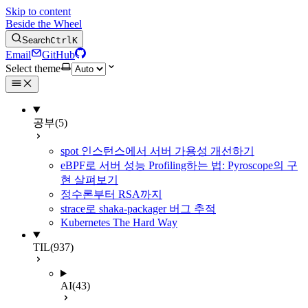
Skip to content
Beside the Wheel
Search
Ctrl
K
Email
GitHub
Select theme
공부
(5)
spot 인스턴스에서 서버 가용성 개선하기
eBPF로 서버 성능 Profiling하는 법: Pyroscope의 구
현 살펴보기
정수론부터 RSA까지
strace로 shaka-packager 버그 추적
Kubernetes The Hard Way
TIL
(937)
AI
(43)