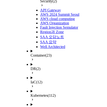
Security
(2)
API Gateway
AWS 2024 Summit Seoul
AWS cloud computing
AWS Organization
Fault Injection Semulator
Region과 Zone
SAA 오답노트
SAA 요약
Well Architected
Container
(23)
DR
(2)
IaC
(12)
Kubernetes
(112)