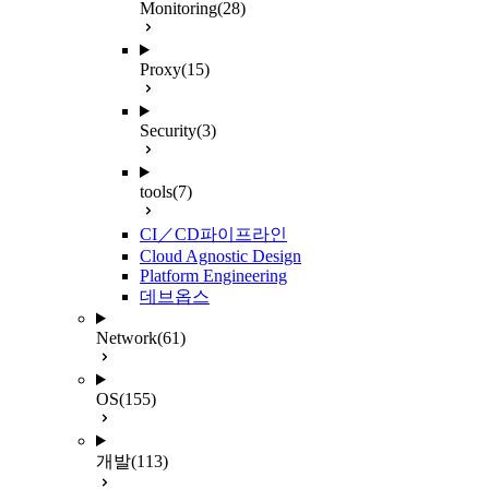
Monitoring
(28)
Proxy
(15)
Security
(3)
tools
(7)
CI／CD파이프라인
Cloud Agnostic Design
Platform Engineering
데브옵스
Network
(61)
OS
(155)
개발
(113)