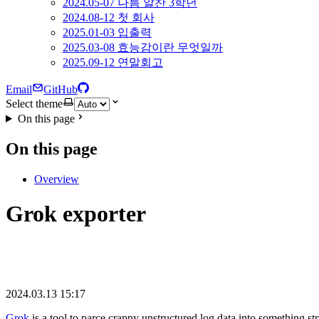
2024.05-07 나름 알찬 3학년
2024.08-12 첫 회사
2025.01-03 입출력
2025.03-08 효능감이란 무엇일까
2025.09-12 연말회고
Email
GitHub
Select theme
On this page
On this page
Overview
Grok exporter
2024.03.13 15:17
Grok
is a tool to parce crappy unstructured log data into something st