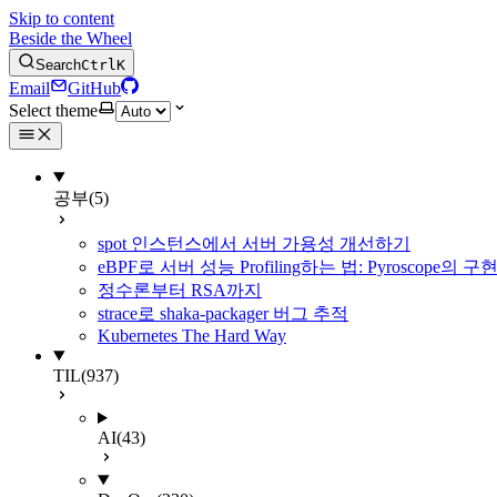
Skip to content
Beside the Wheel
Search
Ctrl
K
Email
GitHub
Select theme
공부
(5)
spot 인스턴스에서 서버 가용성 개선하기
eBPF로 서버 성능 Profiling하는 법: Pyroscope의
정수론부터 RSA까지
strace로 shaka-packager 버그 추적
Kubernetes The Hard Way
TIL
(937)
AI
(43)