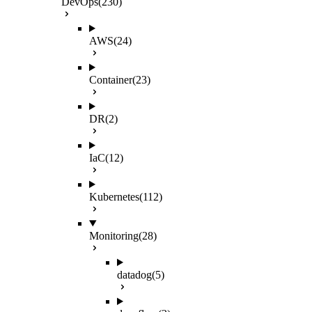
DevOps
(230)
AWS
(24)
Container
(23)
DR
(2)
IaC
(12)
Kubernetes
(112)
Monitoring
(28)
datadog
(5)