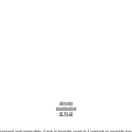
devops
monitoring
토막글
ructured and queryable. Grok is heavily used in Logstash to provide log 