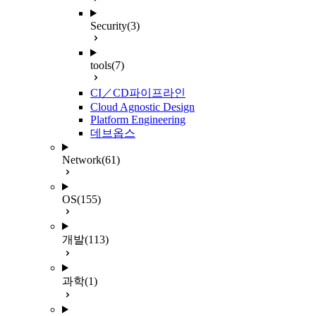
Security
(3)
tools
(7)
CI／CD파이프라인
Cloud Agnostic Design
Platform Engineering
데브옵스
Network
(61)
OS
(155)
개발
(113)
과학
(1)