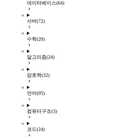
데이터베이스
(64)
서버
(72)
수학
(20)
알고리즘
(24)
암호학
(32)
언어
(95)
컴퓨터구조
(3)
코드
(24)