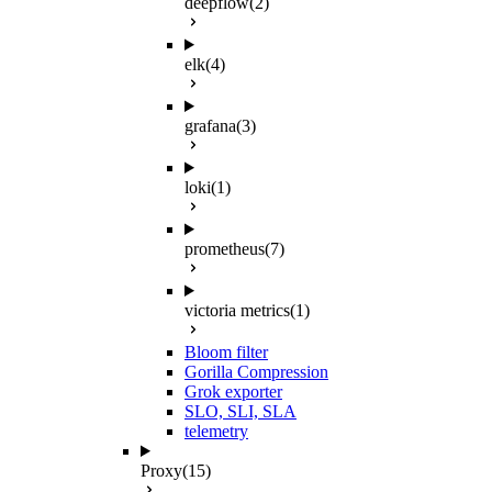
deepflow
(2)
elk
(4)
grafana
(3)
loki
(1)
prometheus
(7)
victoria metrics
(1)
Bloom filter
Gorilla Compression
Grok exporter
SLO, SLI, SLA
telemetry
Proxy
(15)