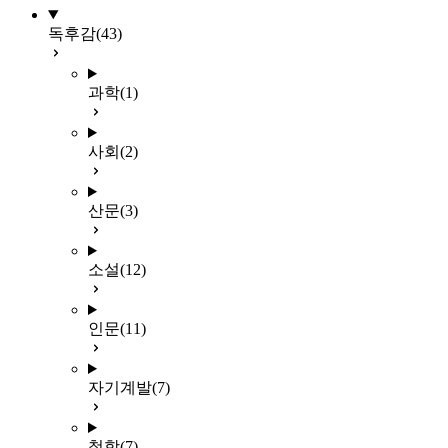
독후감
(43)
과학
(1)
사회
(2)
산문
(3)
소설
(12)
인문
(11)
자기계발
(7)
철학
(7)