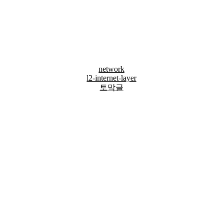
network
l2-internet-layer
토막글