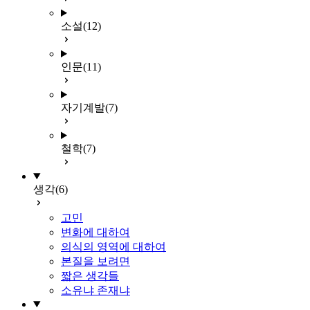
소설
(12)
인문
(11)
자기계발
(7)
철학
(7)
생각
(6)
고민
변화에 대하여
의식의 영역에 대하여
본질을 보려면
짧은 생각들
소유냐 존재냐