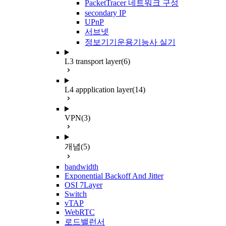
PacketTracer 네트워크 구성
secondary IP
UPnP
서브넷
정보기기운용기능사 실기
L3 transport layer
(6)
L4 appplication layer
(14)
VPN
(3)
개념
(5)
bandwidth
Exponential Backoff And Jitter
OSI 7Layer
Switch
vTAP
WebRTC
로드밸런서