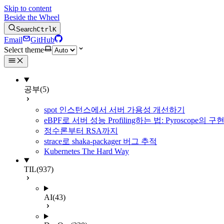
Skip to content
Beside the Wheel
Search
Ctrl
K
Email
GitHub
Select theme
공부
(5)
spot 인스턴스에서 서버 가용성 개선하기
eBPF로 서버 성능 Profiling하는 법: Pyroscope의
정수론부터 RSA까지
strace로 shaka-packager 버그 추적
Kubernetes The Hard Way
TIL
(937)
AI
(43)