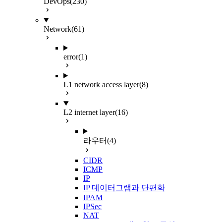
DevOps
(230)
Network
(61)
error
(1)
L1 network access layer
(8)
L2 internet layer
(16)
라우터
(4)
CIDR
ICMP
IP
IP 데이터그램과 단편화
IPAM
IPSec
NAT