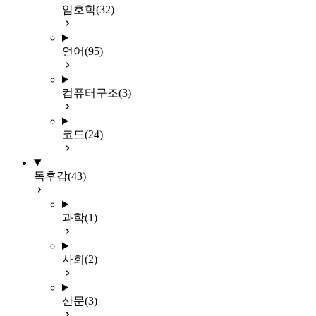
암호학
(32)
언어
(95)
컴퓨터구조
(3)
코드
(24)
독후감
(43)
과학
(1)
사회
(2)
산문
(3)