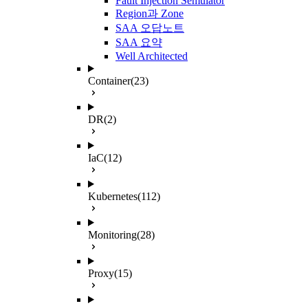
Fault Injection Semulator
Region과 Zone
SAA 오답노트
SAA 요약
Well Architected
Container
(23)
DR
(2)
IaC
(12)
Kubernetes
(112)
Monitoring
(28)
Proxy
(15)