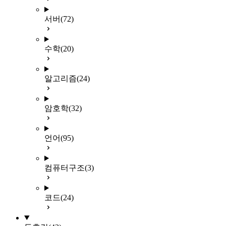
서버
(72)
수학
(20)
알고리즘
(24)
암호학
(32)
언어
(95)
컴퓨터구조
(3)
코드
(24)