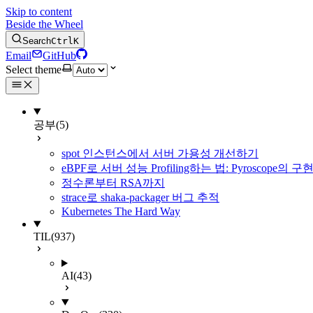
Skip to content
Beside the Wheel
Search
Ctrl
K
Email
GitHub
Select theme
공부
(5)
spot 인스턴스에서 서버 가용성 개선하기
eBPF로 서버 성능 Profiling하는 법: Pyroscope의
정수론부터 RSA까지
strace로 shaka-packager 버그 추적
Kubernetes The Hard Way
TIL
(937)
AI
(43)