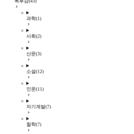
독후감
(43)
과학
(1)
사회
(2)
산문
(3)
소설
(12)
인문
(11)
자기계발
(7)
철학
(7)