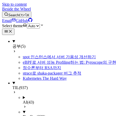
Skip to content
Beside the Wheel
Search
Ctrl
K
Email
GitHub
Select theme
공부
(5)
spot 인스턴스에서 서버 가용성 개선하기
eBPF로 서버 성능 Profiling하는 법: Pyroscope의
정수론부터 RSA까지
strace로 shaka-packager 버그 추적
Kubernetes The Hard Way
TIL
(937)
AI
(43)