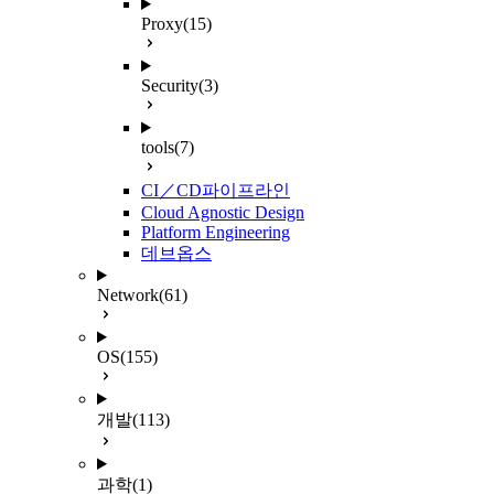
Proxy
(15)
Security
(3)
tools
(7)
CI／CD파이프라인
Cloud Agnostic Design
Platform Engineering
데브옵스
Network
(61)
OS
(155)
개발
(113)
과학
(1)