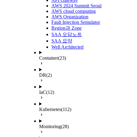
API Gateway
AWS 2024 Summit Seoul
AWS cloud computing
AWS Organization
Fault Injection Semulator
Region과 Zone
SAA 오답노트
SAA 요약
Well Architected
Container
(23)
DR
(2)
IaC
(12)
Kubernetes
(112)
Monitoring
(28)