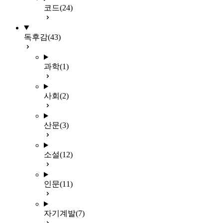
코드
(24)
독후감
(43)
과학
(1)
사회
(2)
산문
(3)
소설
(12)
인문
(11)
자기계발
(7)