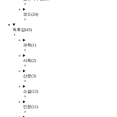
코드
(24)
독후감
(43)
과학
(1)
사회
(2)
산문
(3)
소설
(12)
인문
(11)