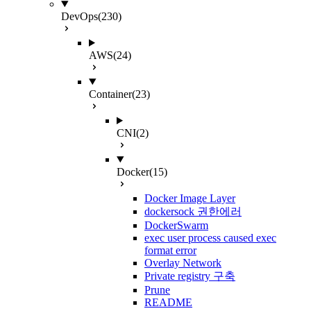
DevOps
(230)
AWS
(24)
Container
(23)
CNI
(2)
Docker
(15)
Docker Image Layer
dockersock 권한에러
DockerSwarm
exec user process caused exec
format error
Overlay Network
Private registry 구축
Prune
README