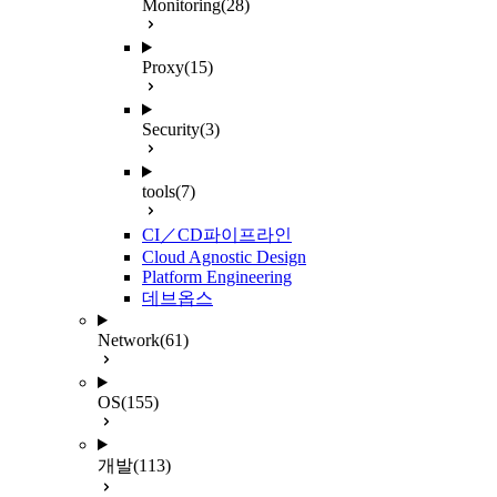
Monitoring
(28)
Proxy
(15)
Security
(3)
tools
(7)
CI／CD파이프라인
Cloud Agnostic Design
Platform Engineering
데브옵스
Network
(61)
OS
(155)
개발
(113)