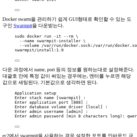
Docker swarm을 관리하기 쉽게 GUI형태로 확인할 수 있는 도
구인
Swarmpit
을 다운받는다.
sudo
docker
run
-
it
--
rm
 \
--
name
swarmpit
-
installer
 \
--
volume
/var/
run
/docker.sock
:
/
var
/
run
/
docker
.
so
swarmpit
/
install:
1.9
다운 과정에서 name, port 등의 정보를 원하는대로 설정해준다.
대괄호 안에 특정 값이 써있는 경우에는, 엔터를 누르면 해당
값으로 세팅된다. 기본값으로 생각하면 된다.
Application
setup
Enter
stack
name
 [
swarmpit
] :
Enter
application
port
 [
888
] :
Enter
database
volume
driver
 [
local
] :
Enter
admin
username
 [
admin
] :
Enter
admin
password
 (
min
8
characters
long
): 
qwer
ec2에서 swarmpit을 사용하는 경우 설정한 포트를 인바운드 규