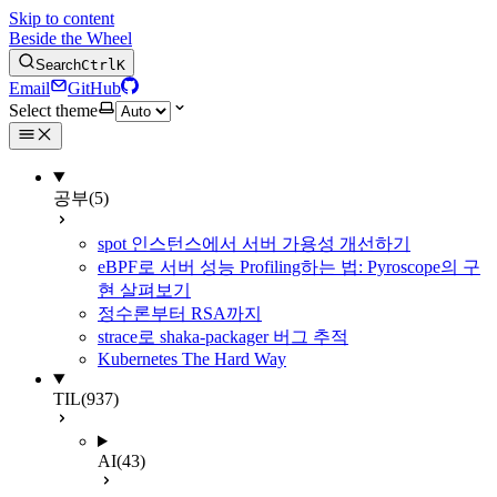
Skip to content
Beside the Wheel
Search
Ctrl
K
Email
GitHub
Select theme
공부
(5)
spot 인스턴스에서 서버 가용성 개선하기
eBPF로 서버 성능 Profiling하는 법: Pyroscope의 구
현 살펴보기
정수론부터 RSA까지
strace로 shaka-packager 버그 추적
Kubernetes The Hard Way
TIL
(937)
AI
(43)