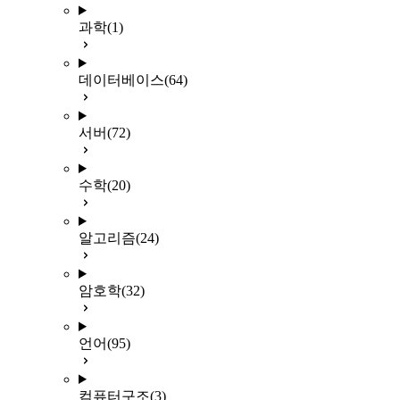
과학
(1)
데이터베이스
(64)
서버
(72)
수학
(20)
알고리즘
(24)
암호학
(32)
언어
(95)
컴퓨터구조
(3)