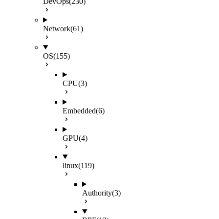
DevOps
(230)
Network
(61)
OS
(155)
CPU
(3)
Embedded
(6)
GPU
(4)
linux
(119)
Authority
(3)