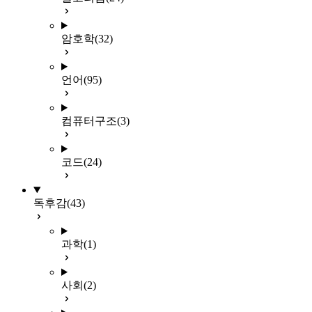
암호학
(32)
언어
(95)
컴퓨터구조
(3)
코드
(24)
독후감
(43)
과학
(1)
사회
(2)