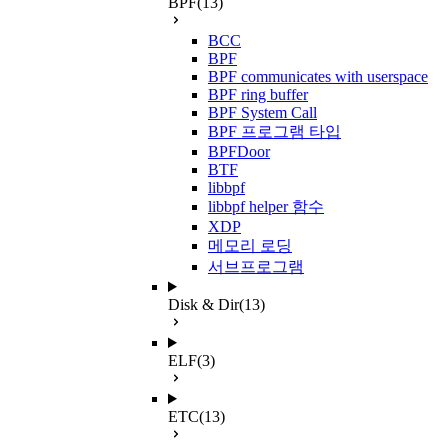
BPF
(13)
BCC
BPF
BPF communicates with userspace
BPF ring buffer
BPF System Call
BPF 프로그램 타입
BPFDoor
BTF
libbpf
libbpf helper 함수
XDP
메모리 로딩
서브프로그램
Disk & Dir
(13)
ELF
(3)
ETC
(13)