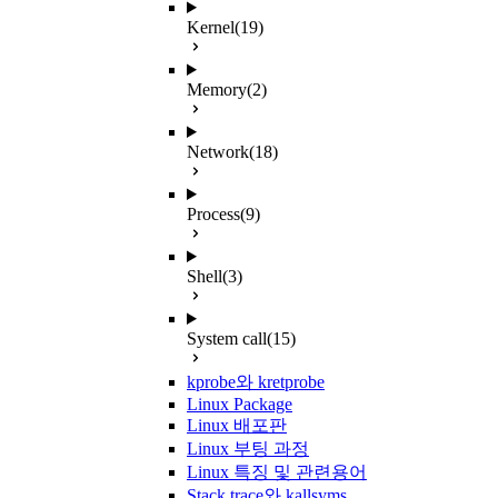
Kernel
(19)
Memory
(2)
Network
(18)
Process
(9)
Shell
(3)
System call
(15)
kprobe와 kretprobe
Linux Package
Linux 배포판
Linux 부팅 과정
Linux 특징 및 관련용어
Stack trace와 kallsyms