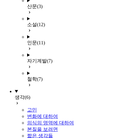
산문
(3)
소설
(12)
인문
(11)
자기계발
(7)
철학
(7)
생각
(6)
고민
변화에 대하여
의식의 영역에 대하여
본질을 보려면
짧은 생각들