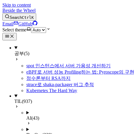
Skip to content
Beside the Wheel
Search
Ctrl
K
Email
GitHub
Select theme
공부
(5)
spot 인스턴스에서 서버 가용성 개선하기
eBPF로 서버 성능 Profiling하는 법: Pyroscope의
정수론부터 RSA까지
strace로 shaka-packager 버그 추적
Kubernetes The Hard Way
TIL
(937)
AI
(43)