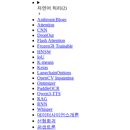
자연어 처리
(2)
AnthropicBlogs
Attention
CNN
DropOut
Flash Attention
Frozen과 Trainable
HNSW
IoU
K-means
Keras
LangchainOptions
OpenCV Inpainting
Optimizer
PaddleOCR
Qwen3-TTS
RAG
RNN
Whisper
데이터사이언스개론
선형회귀
퍼셉트론