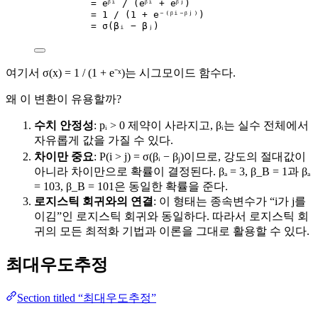
= eᵝⁱ / (eᵝⁱ + eᵝʲ)
= 1 / (1 + e⁻⁽ᵝⁱ⁻ᵝʲ⁾)
= σ(βᵢ − βⱼ)
여기서 σ(x) = 1 / (1 + e⁻ˣ)는 시그모이드 함수다.
왜 이 변환이 유용할까?
수치 안정성
: pᵢ > 0 제약이 사라지고, βᵢ는 실수 전체에서
자유롭게 값을 가질 수 있다.
차이만 중요
: P(i > j) = σ(βᵢ − βⱼ)이므로, 강도의 절대값이
아니라 차이만으로 확률이 결정된다. βₐ = 3, β_B = 1과 βₐ
= 103, β_B = 101은 동일한 확률을 준다.
로지스틱 회귀와의 연결
: 이 형태는 종속변수가 “i가 j를
이김”인 로지스틱 회귀와 동일하다. 따라서 로지스틱 회
귀의 모든 최적화 기법과 이론을 그대로 활용할 수 있다.
최대우도추정
Section titled “최대우도추정”