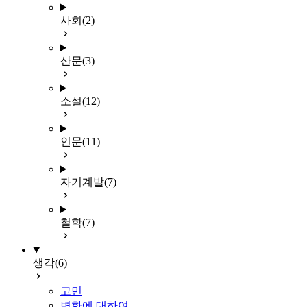
사회
(2)
산문
(3)
소설
(12)
인문
(11)
자기계발
(7)
철학
(7)
생각
(6)
고민
변화에 대하여