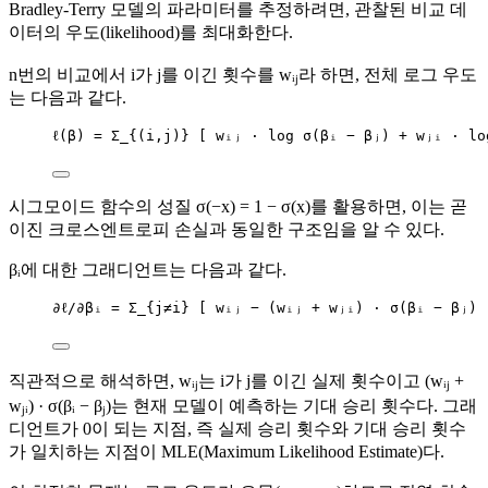
Bradley-Terry 모델의 파라미터를 추정하려면, 관찰된 비교 데
이터의 우도(likelihood)를 최대화한다.
n번의 비교에서 i가 j를 이긴 횟수를 wᵢⱼ라 하면, 전체 로그 우도
는 다음과 같다.
ℓ(β) = Σ_{(i,j)} [ wᵢⱼ · log σ(βᵢ − βⱼ) + wⱼᵢ · lo
시그모이드 함수의 성질 σ(−x) = 1 − σ(x)를 활용하면, 이는 곧
이진 크로스엔트로피 손실과 동일한 구조임을 알 수 있다.
βᵢ에 대한 그래디언트는 다음과 같다.
∂ℓ/∂βᵢ = Σ_{j≠i} [ wᵢⱼ − (wᵢⱼ + wⱼᵢ) · σ(βᵢ − βⱼ) 
직관적으로 해석하면, wᵢⱼ는 i가 j를 이긴 실제 횟수이고 (wᵢⱼ +
wⱼᵢ) · σ(βᵢ − βⱼ)는 현재 모델이 예측하는 기대 승리 횟수다. 그래
디언트가 0이 되는 지점, 즉 실제 승리 횟수와 기대 승리 횟수
가 일치하는 지점이 MLE(Maximum Likelihood Estimate)다.