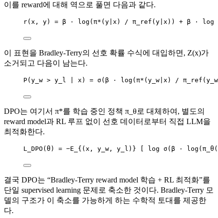
이를 reward에 대해 역으로 풀면 다음과 같다.
r(x, y) = β · log(π*(y|x) / π_ref(y|x)) + β · log 
이 표현을 Bradley-Terry의 선호 확률 수식에 대입하면, Z(x)가
소거되고 다음이 남는다.
P(y_w > y_l | x) = σ(β · log(π*(y_w|x) / π_ref(y_w
DPO는 여기서 π*를 학습 중인 정책 π_θ로 대체하여, 별도의
reward model과 RL 루프 없이 선호 데이터로부터 직접 LLM을
최적화한다.
L_DPO(θ) = −E_{(x, y_w, y_l)} [ log σ(β · log(π_θ(
결국 DPO는 “Bradley-Terry reward model 학습 + RL 최적화”를
단일 supervised learning 문제로 축소한 것이다. Bradley-Terry 모
델의 구조가 이 축소를 가능하게 하는 수학적 토대를 제공한
다.