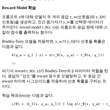
Reward Model 학습
프롬프트 x에 대해 모델이 두 개의 응답 y_w(선호됨)와 y_l(비
선호됨)을 생성하고, 인간 평가자가 y_w를 선택한 데이터가
주어진다. reward model r_θ(x, y)는 프롬프트-응답 쌍에 대해 스
칼라 점수를 출력하는 함수다.
Bradley-Terry 모델을 적용하면, y_w가 y_l보다 선호될 확률은
다음과 같다.
P(y_w > y_l | x) = σ(r_θ(x, y_w) − r_θ(x, y_l))
여기서 reward r_θ(x, y)가 Bradley-Terry의 β 파라미터 역할을 한
다. 응답의 “강도”를 reward 점수로 모델링하고, 두 응답 간
reward 차이에 시그모이드를 적용하여 선호 확률을 구하는 것
이다.
학습 목표(loss)는 다음과 같다.
L(θ) = −E_{(x, y_w, y_l)} [ log σ(r_θ(x, y_w) − r_