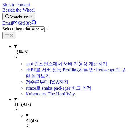
Skip to content
Beside the Wheel
Search
Ctrl
K
Email
GitHub
Select theme
공부
(5)
spot 인스턴스에서 서버 가용성 개선하기
eBPF로 서버 성능 Profiling하는 법: Pyroscope의 구
현 살펴보기
정수론부터 RSA까지
strace로 shaka-packager 버그 추적
Kubernetes The Hard Way
TIL
(937)
AI
(43)