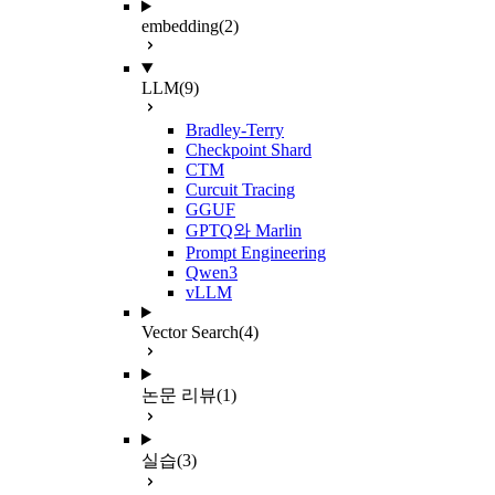
embedding
(2)
LLM
(9)
Bradley-Terry
Checkpoint Shard
CTM
Curcuit Tracing
GGUF
GPTQ와 Marlin
Prompt Engineering
Qwen3
vLLM
Vector Search
(4)
논문 리뷰
(1)
실습
(3)