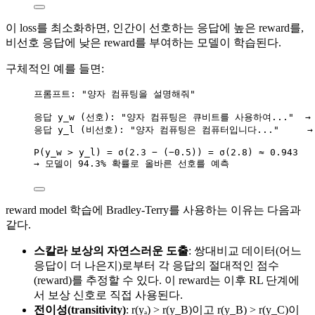
이 loss를 최소화하면, 인간이 선호하는 응답에 높은 reward를,
비선호 응답에 낮은 reward를 부여하는 모델이 학습된다.
구체적인 예를 들면:
프롬프트: "양자 컴퓨팅을 설명해줘"
응답 y_w (선호): "양자 컴퓨팅은 큐비트를 사용하여..."  → r(
응답 y_l (비선호): "양자 컴퓨팅은 컴퓨터입니다..."     → r(
P(y_w > y_l) = σ(2.3 − (−0.5)) = σ(2.8) ≈ 0.943
→ 모델이 94.3% 확률로 올바른 선호를 예측
reward model 학습에 Bradley-Terry를 사용하는 이유는 다음과
같다.
스칼라 보상의 자연스러운 도출
: 쌍대비교 데이터(어느
응답이 더 나은지)로부터 각 응답의 절대적인 점수
(reward)를 추정할 수 있다. 이 reward는 이후 RL 단계에
서 보상 신호로 직접 사용된다.
전이성(transitivity)
: r(yₐ) > r(y_B)이고 r(y_B) > r(y_C)이