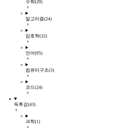
수학
(20)
알고리즘
(24)
암호학
(32)
언어
(95)
컴퓨터구조
(3)
코드
(24)
독후감
(43)
과학
(1)