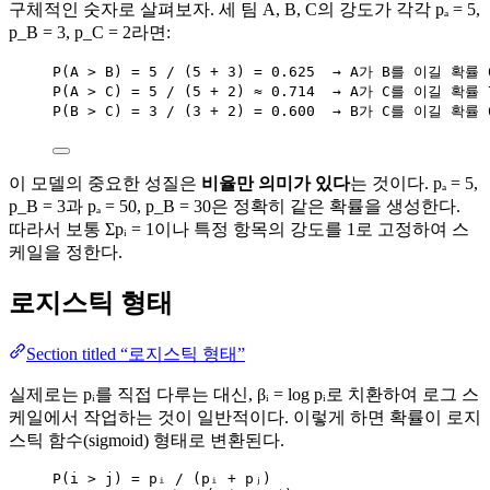
구체적인 숫자로 살펴보자. 세 팀 A, B, C의 강도가 각각 pₐ = 5,
p_B = 3, p_C = 2라면:
P(A > B) = 5 / (5 + 3) = 0.625  → A가 B를 이길 확률 
P(A > C) = 5 / (5 + 2) ≈ 0.714  → A가 C를 이길 확률 
P(B > C) = 3 / (3 + 2) = 0.600  → B가 C를 이길 확률 
이 모델의 중요한 성질은
비율만 의미가 있다
는 것이다. pₐ = 5,
p_B = 3과 pₐ = 50, p_B = 30은 정확히 같은 확률을 생성한다.
따라서 보통 Σpᵢ = 1이나 특정 항목의 강도를 1로 고정하여 스
케일을 정한다.
로지스틱 형태
Section titled “로지스틱 형태”
실제로는 pᵢ를 직접 다루는 대신, βᵢ = log pᵢ로 치환하여 로그 스
케일에서 작업하는 것이 일반적이다. 이렇게 하면 확률이 로지
스틱 함수(sigmoid) 형태로 변환된다.
P(i > j) = pᵢ / (pᵢ + pⱼ)