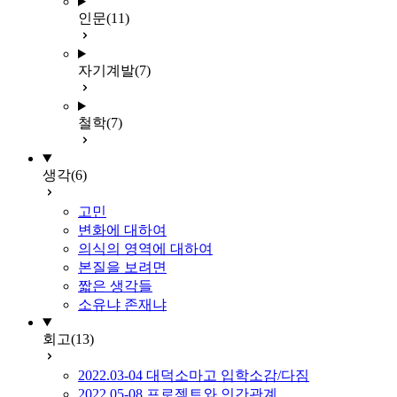
인문
(11)
자기계발
(7)
철학
(7)
생각
(6)
고민
변화에 대하여
의식의 영역에 대하여
본질을 보려면
짧은 생각들
소유냐 존재냐
회고
(13)
2022.03-04 대덕소마고 입학소감/다짐
2022.05-08 프로젝트와 인간관계