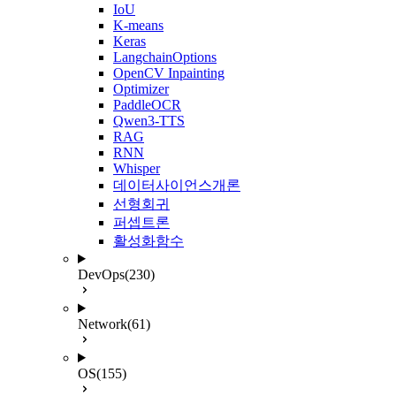
IoU
K-means
Keras
LangchainOptions
OpenCV Inpainting
Optimizer
PaddleOCR
Qwen3-TTS
RAG
RNN
Whisper
데이터사이언스개론
선형회귀
퍼셉트론
활성화함수
DevOps
(230)
Network
(61)
OS
(155)