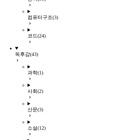
컴퓨터구조
(3)
코드
(24)
독후감
(43)
과학
(1)
사회
(2)
산문
(3)
소설
(12)