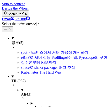
Skip to content
Beside the Wheel
Search
Ctrl
K
Email
GitHub
Select theme
공부
(5)
spot 인스턴스에서 서버 가용성 개선하기
eBPF로 서버 성능 Profiling하는 법: Pyroscope의
정수론부터 RSA까지
strace로 shaka-packager 버그 추적
Kubernetes The Hard Way
TIL
(937)
AI
(43)