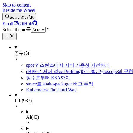
Skip to content
Beside the Wheel
Search
Ctrl
K
Email
GitHub
Select theme
공부
(5)
spot 인스턴스에서 서버 가용성 개선하기
eBPF로 서버 성능 Profiling하는 법: Pyroscope의
정수론부터 RSA까지
strace로 shaka-packager 버그 추적
Kubernetes The Hard Way
TIL
(937)
AI
(43)