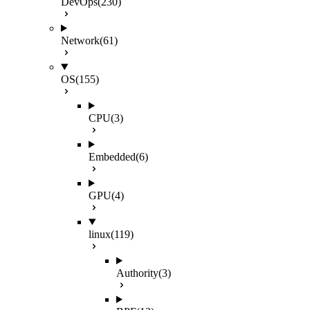
DevOps
(230)
Network
(61)
OS
(155)
CPU
(3)
Embedded
(6)
GPU
(4)
linux
(119)
Authority
(3)