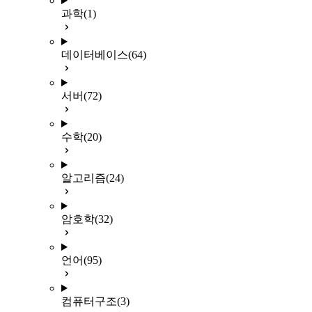
과학
(1)
데이터베이스
(64)
서버
(72)
수학
(20)
알고리즘
(24)
암호학
(32)
언어
(95)
컴퓨터구조
(3)