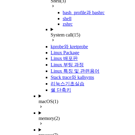
Shell
(3)
bash_profile과 bashrc
shell
zshrc
System call
(15)
kprobe와 kretprobe
Linux Package
Linux 배포판
Linux 부팅 과정
Linux 특징 및 관련용어
Stack trace와 kallsyms
리눅스기초실습
쉘 단축키
macOS
(1)
memory
(2)