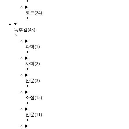
코드
(24)
독후감
(43)
과학
(1)
사회
(2)
산문
(3)
소설
(12)
인문
(11)