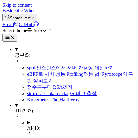
Skip to content
Beside the Wheel
Search
Ctrl
K
Email
GitHub
Select theme
공부
(5)
spot 인스턴스에서 서버 가용성 개선하기
eBPF로 서버 성능 Profiling하는 법: Pyroscope의 구
현 살펴보기
정수론부터 RSA까지
strace로 shaka-packager 버그 추적
Kubernetes The Hard Way
TIL
(937)
AI
(43)