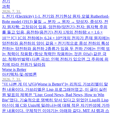
전기
과학
2026. 7. 31.
1. 전기 (Electricity) 1-1. 전기와 전기현상 원자 모델 Rutherford-
Bohr model (1913) 물질 → 분자 → 원자 → 양성자, 중성자, 전
자 원자핵: 고정되어 있음, 양전하(양전기) 전자: 원자핵 주위
를 돌고 있음, 음전하(음전기) 전자 1개의 전하량: e = 1.6 ×
10⁻¹⁹ [C] 1C의 전하에는 6.24 × 10¹⁸개의 전자가 존재 원자에는
양전하와 음전하의 양이 같음 = 전기적으로 중성 전하의 특성
전하는 양전하와 음전하 2종류가 있음 두 전하 간에는 인력 또
는 척력이 작용함 (항상 척력만 작용하는 것은 아님) 같은 극
성: 척력(반발력) 다른 극성: 인력 전하가 있으면 그 주위에 위
치에 따라 전위가 달라짐
Worse is Better
아키텍처-및-방법론
2026. 7. 31.
"더 나쁜 게 더 낫다(Worse is Better)"는 리처드 가브리엘이 말
한 내용이다. 가브리엘은 Lisp 프로그래머였고, 이 글이 실린
원 발표의 제목은 "Lisp: Good News, Bad News, How to Win
Big"였다. 기술적으로 명백히 앞서 있다고 믿었던 Lisp와 Lisp
머신이 왜 C와 Unix에 밀려나는에 대해 적은 자기반성에 가까
운 내용이다. 구체적인 이야기는 아래와 같다. MIT AI 랩과 스