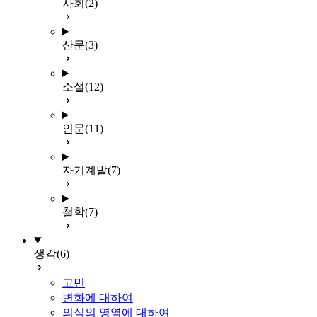
사회
(2)
산문
(3)
소설
(12)
인문
(11)
자기계발
(7)
철학
(7)
생각
(6)
고민
변화에 대하여
의식의 영역에 대하여