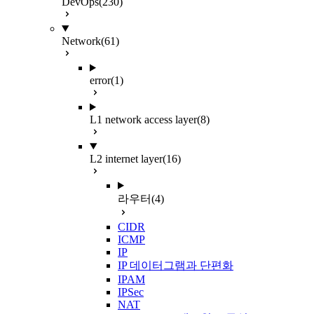
DevOps
(230)
Network
(61)
error
(1)
L1 network access layer
(8)
L2 internet layer
(16)
라우터
(4)
CIDR
ICMP
IP
IP 데이터그램과 단편화
IPAM
IPSec
NAT