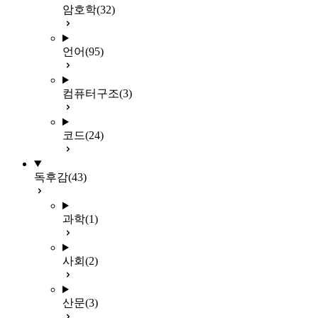
암호학
(32)
언어
(95)
컴퓨터구조
(3)
코드
(24)
독후감
(43)
과학
(1)
사회
(2)
산문
(3)