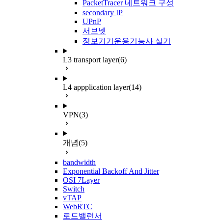
PacketTracer 네트워크 구성
secondary IP
UPnP
서브넷
정보기기운용기능사 실기
L3 transport layer
(6)
L4 appplication layer
(14)
VPN
(3)
개념
(5)
bandwidth
Exponential Backoff And Jitter
OSI 7Layer
Switch
vTAP
WebRTC
로드밸런서