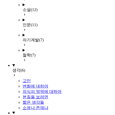
소설
(12)
인문
(11)
자기계발
(7)
철학
(7)
생각
(6)
고민
변화에 대하여
의식의 영역에 대하여
본질을 보려면
짧은 생각들
소유냐 존재냐