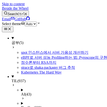
Skip to content
Beside the Wheel
Search
Ctrl
K
Email
GitHub
Select theme
공부
(5)
spot 인스턴스에서 서버 가용성 개선하기
eBPF로 서버 성능 Profiling하는 법: Pyroscope의
정수론부터 RSA까지
strace로 shaka-packager 버그 추적
Kubernetes The Hard Way
TIL
(937)
AI
(43)