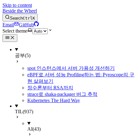
Skip to content
Beside the Wheel
Search
Ctrl
K
Email
GitHub
Select theme
공부
(5)
spot 인스턴스에서 서버 가용성 개선하기
eBPF로 서버 성능 Profiling하는 법: Pyroscope의 구
현 살펴보기
정수론부터 RSA까지
strace로 shaka-packager 버그 추적
Kubernetes The Hard Way
TIL
(937)
AI
(43)