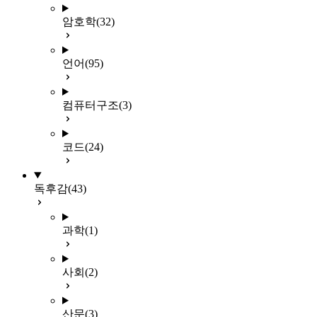
암호학
(32)
언어
(95)
컴퓨터구조
(3)
코드
(24)
독후감
(43)
과학
(1)
사회
(2)
산문
(3)