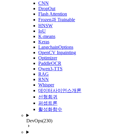
CNN
DropOut
Flash Attention
Frozen과 Trainable
HNSW
IoU
K-means
Keras
LangchainOptions
OpenCV Inpainting
Optimizer
PaddleOCR
Qwen3-TTS
RAG
RNN
Whisper
데이터사이언스개론
선형회귀
퍼셉트론
활성화함수
DevOps
(230)