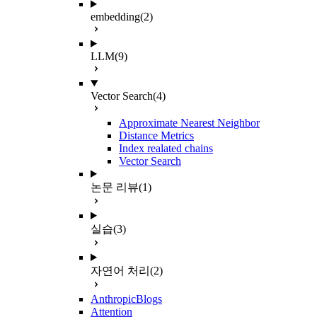
embedding
(2)
LLM
(9)
Vector Search
(4)
Approximate Nearest Neighbor
Distance Metrics
Index realated chains
Vector Search
논문 리뷰
(1)
실습
(3)
자연어 처리
(2)
AnthropicBlogs
Attention