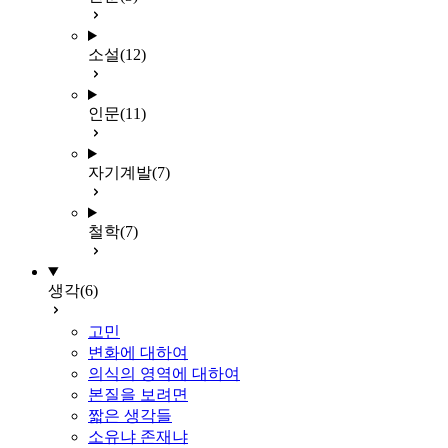
소설
(12)
인문
(11)
자기계발
(7)
철학
(7)
생각
(6)
고민
변화에 대하여
의식의 영역에 대하여
본질을 보려면
짧은 생각들
소유냐 존재냐