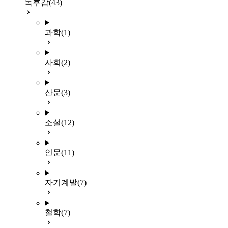
독후감
(43)
과학
(1)
사회
(2)
산문
(3)
소설
(12)
인문
(11)
자기계발
(7)
철학
(7)