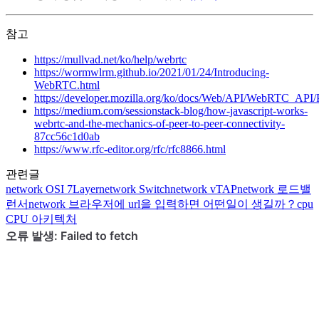
참고
https://mullvad.net/ko/help/webrtc
https://wormwlrm.github.io/2021/01/24/Introducing-
WebRTC.html
https://developer.mozilla.org/ko/docs/Web/API/WebRTC_API/P
https://medium.com/sessionstack-blog/how-javascript-works-
webrtc-and-the-mechanics-of-peer-to-peer-connectivity-
87cc56c1d0ab
https://www.rfc-editor.org/rfc/rfc8866.html
관련글
network
OSI 7Layer
network
Switch
network
vTAP
network
로드밸
런서
network
브라우저에 url을 입력하면 어떤일이 생길까？
cpu
CPU 아키텍처