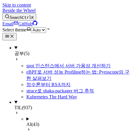
Skip to content
Beside the Wheel
Search
Ctrl
K
Email
GitHub
Select theme
공부
(5)
spot 인스턴스에서 서버 가용성 개선하기
eBPF로 서버 성능 Profiling하는 법: Pyroscope의 구
현 살펴보기
정수론부터 RSA까지
strace로 shaka-packager 버그 추적
Kubernetes The Hard Way
TIL
(937)
AI
(43)