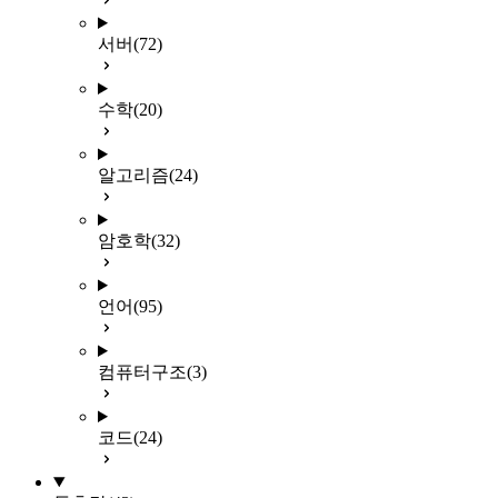
서버
(72)
수학
(20)
알고리즘
(24)
암호학
(32)
언어
(95)
컴퓨터구조
(3)
코드
(24)