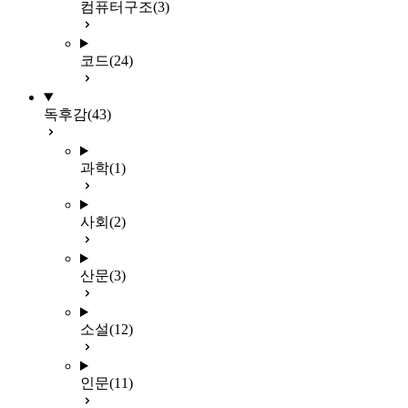
컴퓨터구조
(3)
코드
(24)
독후감
(43)
과학
(1)
사회
(2)
산문
(3)
소설
(12)
인문
(11)