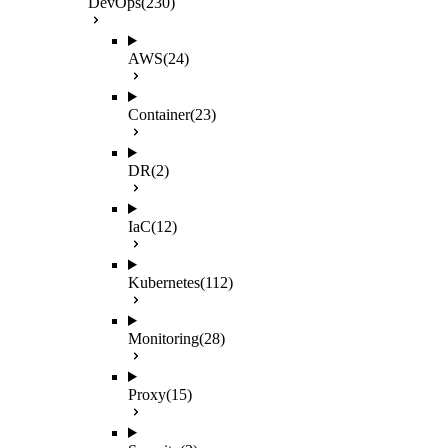
DevOps
(230)
AWS
(24)
Container
(23)
DR
(2)
IaC
(12)
Kubernetes
(112)
Monitoring
(28)
Proxy
(15)