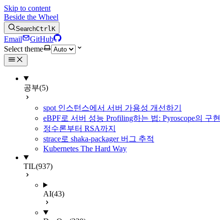
Skip to content
Beside the Wheel
Search
Ctrl
K
Email
GitHub
Select theme
공부
(5)
spot 인스턴스에서 서버 가용성 개선하기
eBPF로 서버 성능 Profiling하는 법: Pyroscope의
정수론부터 RSA까지
strace로 shaka-packager 버그 추적
Kubernetes The Hard Way
TIL
(937)
AI
(43)