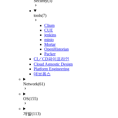
Security
(3)
tools
(7)
Clium
CUE
jenkins
minio
Mortar
OpenHistorian
Packer
CI／CD파이프라인
Cloud Agnostic Design
Platform Engineering
데브옵스
Network
(61)
OS
(155)
개발
(113)