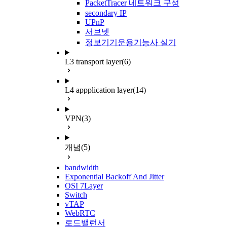
PacketTracer 네트워크 구성
secondary IP
UPnP
서브넷
정보기기운용기능사 실기
L3 transport layer
(6)
L4 appplication layer
(14)
VPN
(3)
개념
(5)
bandwidth
Exponential Backoff And Jitter
OSI 7Layer
Switch
vTAP
WebRTC
로드밸런서