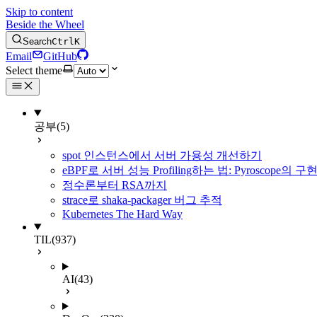
Skip to content
Beside the Wheel
Search
Ctrl
K
Email
GitHub
Select theme
공부
(5)
spot 인스턴스에서 서버 가용성 개선하기
eBPF로 서버 성능 Profiling하는 법: Pyroscope의
정수론부터 RSA까지
strace로 shaka-packager 버그 추적
Kubernetes The Hard Way
TIL
(937)
AI
(43)