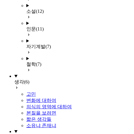
소설
(12)
인문
(11)
자기계발
(7)
철학
(7)
생각
(6)
고민
변화에 대하여
의식의 영역에 대하여
본질을 보려면
짧은 생각들
소유냐 존재냐