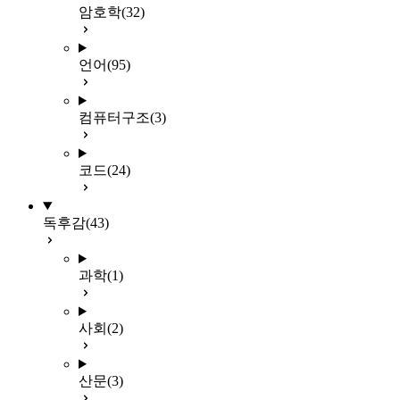
암호학
(32)
언어
(95)
컴퓨터구조
(3)
코드
(24)
독후감
(43)
과학
(1)
사회
(2)
산문
(3)