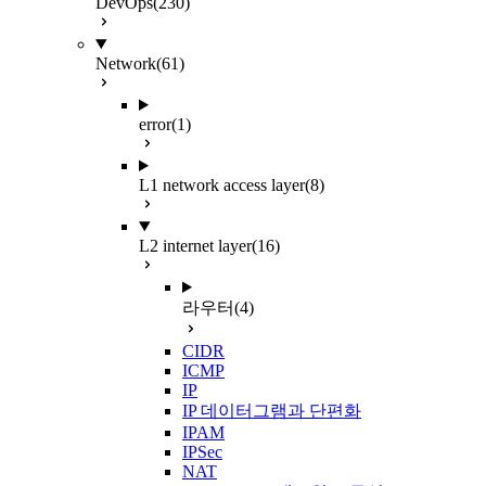
DevOps
(230)
Network
(61)
error
(1)
L1 network access layer
(8)
L2 internet layer
(16)
라우터
(4)
CIDR
ICMP
IP
IP 데이터그램과 단편화
IPAM
IPSec
NAT