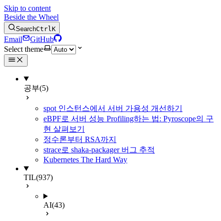
Skip to content
Beside the Wheel
Search
Ctrl
K
Email
GitHub
Select theme
공부
(5)
spot 인스턴스에서 서버 가용성 개선하기
eBPF로 서버 성능 Profiling하는 법: Pyroscope의 구
현 살펴보기
정수론부터 RSA까지
strace로 shaka-packager 버그 추적
Kubernetes The Hard Way
TIL
(937)
AI
(43)