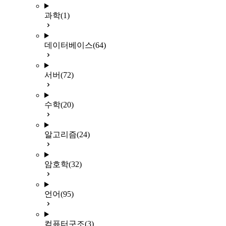
과학
(1)
데이터베이스
(64)
서버
(72)
수학
(20)
알고리즘
(24)
암호학
(32)
언어
(95)
컴퓨터구조
(3)