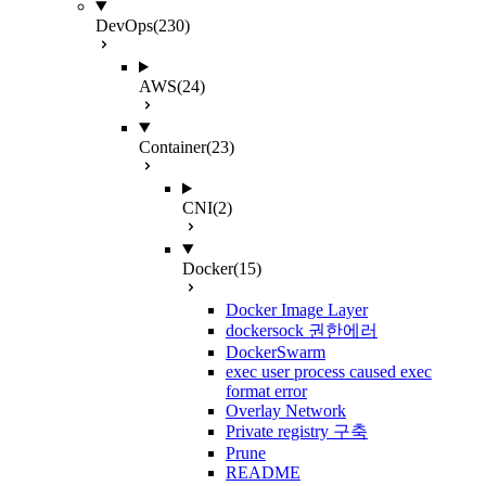
DevOps
(230)
AWS
(24)
Container
(23)
CNI
(2)
Docker
(15)
Docker Image Layer
dockersock 권한에러
DockerSwarm
exec user process caused exec
format error
Overlay Network
Private registry 구축
Prune
README