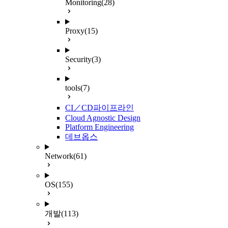
Monitoring
(28)
Proxy
(15)
Security
(3)
tools
(7)
CI／CD파이프라인
Cloud Agnostic Design
Platform Engineering
데브옵스
Network
(61)
OS
(155)
개발
(113)