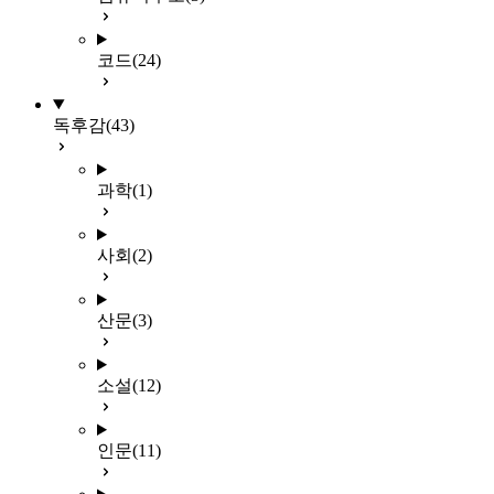
코드
(24)
독후감
(43)
과학
(1)
사회
(2)
산문
(3)
소설
(12)
인문
(11)