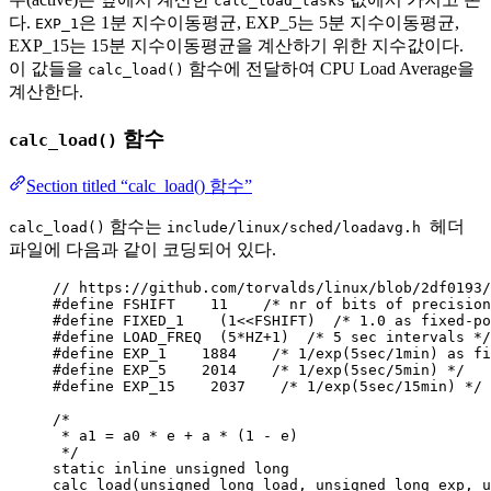
calc_load_tasks
다.
은 1분 지수이동평균, EXP_5는 5분 지수이동평균,
EXP_1
EXP_15는 15분 지수이동평균을 계산하기 위한 지수값이다.
이 값들을
함수에 전달하여 CPU Load Average을
calc_load()
계산한다.
함수
calc_load()
Section titled “calc_load() 함수”
함수는
헤더
calc_load()
include/linux/sched/loadavg.h
파일에 다음과 같이 코딩되어 있다.
// https://github.com/torvalds/linux/blob/2df0193/
#define
FSHIFT
11
    /* nr of bits of precision
#define
FIXED_1
    (
1
<<
FSHIFT)
  /* 1.0 as fixed-po
#define
LOAD_FREQ
  (
5
*
HZ
+
1
)
  /* 5 sec intervals */
#define
EXP_1
1884
    /* 1/exp(5sec/1min) as fi
#define
EXP_5
2014
    /* 1/exp(5sec/5min) */
#define
EXP_15
2037
    /* 1/exp(5sec/15min) */
/*
* a1 = a0 * e + a * (1 - e)
*/
static
inline
unsigned
long
calc_load
(
unsigned
long
load
, 
unsigned
long
exp
, 
u