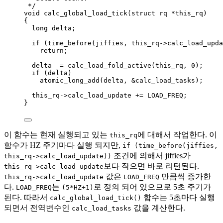
*/
void
calc_global_load_tick
(
struct
 rq 
*
this_rq
)
{
long
 delta;
if
 (
time_before(jiffies, 
this_rq
->
calc_load_upda
return
;
delta  
=
calc_load_fold_active(this_rq, 
0
)
;
if
 (delta)
atomic_long_add(delta, 
&
calc_load_tasks)
;
this_rq
->
calc_load_update
+=
 LOAD_FREQ;
}
이 함수는 현재 실행되고 있는
에 대해서 작업한다. 이
this_rq
함수가 HZ 주기마다 실행 되지만,
if (time_before(jiffies,
조건에 의해서 jiffies가
this_rq->calc_load_update))
보다 작으면 바로 리턴된다.
this_rq->calc_load_update
값은
만큼씩 증가한
this_rq->calc_load_update
LOAD_FREQ
다.
는
로 정의 되어 있으므로 5초 주기가
LOAD_FREQ
(5*HZ+1)
된다. 따라서
함수는 5초마다 실행
calc_global_load_tick()
되면서 전역변수인
값을 계산한다.
calc_load_tasks