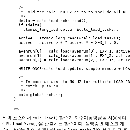
/*
* Fold the 'old' NO_HZ-delta to include all NO_
*/
delta 
=
calc_load_nohz_read()
;
if
 (delta)
atomic_long_add(delta, 
&
calc_load_tasks)
;
active 
=
atomic_long_read(
&
calc_load_tasks)
;
active 
=
 active 
>
0
?
 active 
*
 FIXED_1 
:
0
;
avenrun
[
0
] 
=
calc_load(
avenrun
[
0
], EXP_1, active
avenrun
[
1
] 
=
calc_load(
avenrun
[
1
], EXP_5, active
avenrun
[
2
] 
=
calc_load(
avenrun
[
2
], EXP_15, activ
WRITE_ONCE(calc_load_update, sample_window 
+
 LOA
/*
* In case we went to NO_HZ for multiple LOAD_FR
* catch up in bulk.
*/
calc_global_nohz()
;
}
위의 소스에서
함수가 지수이동평균을 사용하여
calc_load()
CPU Load Average을 산출하는 함수이다. 실행중인 태스크 개
수(active)는 앞에서 계산한
값에서 가지고 온