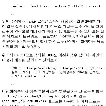
newload 
=
 load 
*
 exp 
+
 active 
*
 (FIXED_1 
-
 exp)
위의 수식에서
은 2^11승에 해당하는 값인 2048이다.
FIXED_1
이 값은 실수 1.0에 해당한다. 리눅스 커널은 실수 연산을 고정
소숫점 연산으로 대체하기 위해서 10비트는 정수, 11비트는 실
수 위치로 비트단위로 시프트하여 계산한다. 이것을 이진화정
수 연산이라 하는데, 이렇게 하면 실수연산에서 발생하는 속도
저하를 회피할 수 있다.
위에서 EXP_1으로 정의한 1884도 이진화정수 값이다. 이것이
어떻게 계산된 값인지 역산해보자.
EXP_1 = 1/exp(5sec/1min) = 1/exp(5/60) = 1/1.087 =
실수 0.92에 1.0에 해당하는 이진화정수값 2048을 곱하면,
0.92 x 2048 = 1884
이진화정수에서 정수 부분과 소수 부분을 가지고 오는 방법은
에 정의 되어 있는
include/linux/sched/loadavg.h
와
매크로를 사용한다. 이 매크로는
LOAD_INT()
LOAD_FRAC()