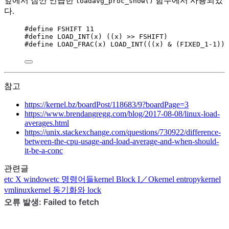
앞에서 잠깐 언급한
함수에서 사용되었
loadavg_proc_show()
다.
#define
FSHIFT
11
#define
LOAD_INT
(
x
)
 ((x) 
>>
 FSHIFT)
#define
LOAD_FRAC
(
x
)
LOAD_INT
(((x) 
&
 (FIXED_1
-
1
)) 
참고
https://kernel.bz/boardPost/118683/9?boardPage=3
https://www.brendangregg.com/blog/2017-08-08/linux-load-
averages.html
https://unix.stackexchange.com/questions/730922/difference-
between-the-cpu-usage-and-load-average-and-when-should-
it-be-a-conc
관련글
etc
X window
etc
명령어들
kernel
Block I／O
kernel
entropy
kernel
vmlinux
kernel
동기화와 lock