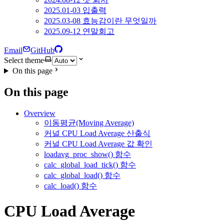
2025.01-03 입출력
2025.03-08 효능감이란 무엇일까
2025.09-12 연말회고
Email
GitHub
Select theme
On this page
On this page
Overview
이동평균(Moving Average)
커널 CPU Load Average 산출식
커널 CPU Load Average 값 확인
loadavg_proc_show() 함수
calc_global_load_tick() 함수
calc_global_load() 함수
calc_load() 함수
CPU Load Average