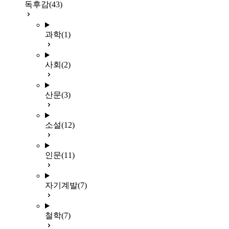
독후감
(43)
과학
(1)
사회
(2)
산문
(3)
소설
(12)
인문
(11)
자기계발
(7)
철학
(7)