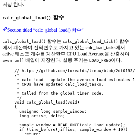
저장 한다.
함수
calc_global_load()
Section titled “calc_global_load() 함수”
함수는
함수
calc_global_load()
calc_global_load_tick()
에서 계산하여 전역변수로 가지고 있는 calc_load_tasks에서
active 태스크 개수를 계산한후 CPU Load Average을 산출하여
배열에 저장한다. 실행 주기는
이다.
avenrun[]
LOAD_FREQ
// https://github.com/torvalds/linux/blob/2df0193/
/*
* calc_load - update the avenrun load estimates 1
* CPUs have updated calc_load_tasks.
*
* Called from the global timer code.
*/
void
calc_global_load
(
void
)
{
unsigned
long
 sample_window;
long
 active, delta;
sample_window 
=
READ_ONCE(calc_load_update)
;
if
 (
time_before(jiffies, sample_window 
+
10
)
)
return
;