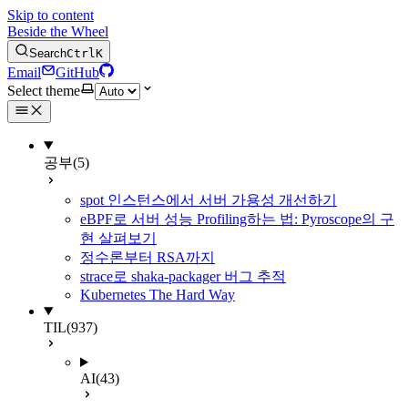
Skip to content
Beside the Wheel
Search
Ctrl
K
Email
GitHub
Select theme
공부
(5)
spot 인스턴스에서 서버 가용성 개선하기
eBPF로 서버 성능 Profiling하는 법: Pyroscope의 구
현 살펴보기
정수론부터 RSA까지
strace로 shaka-packager 버그 추적
Kubernetes The Hard Way
TIL
(937)
AI
(43)