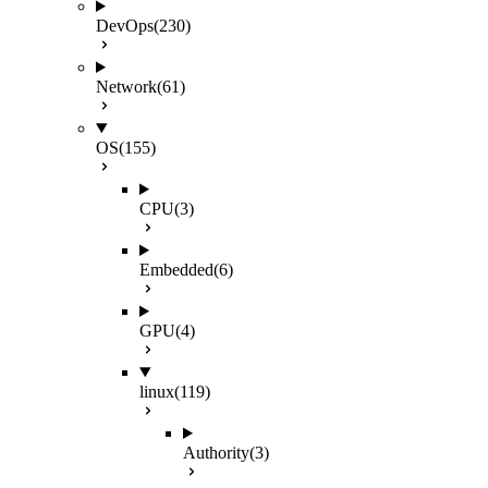
DevOps
(230)
Network
(61)
OS
(155)
CPU
(3)
Embedded
(6)
GPU
(4)
linux
(119)
Authority
(3)