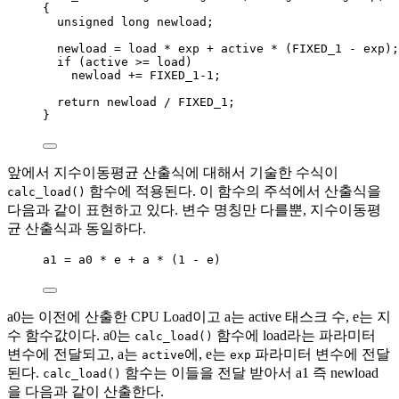
{
unsigned
long
 newload;
newload 
=
 load 
*
 exp 
+
 active 
*
 (FIXED_1 
-
 exp);
if
 (active 
>=
 load)
newload 
+=
 FIXED_1
-
1
;
return
 newload 
/
 FIXED_1;
}
앞에서 지수이동평균 산출식에 대해서 기술한 수식이
함수에 적용된다. 이 함수의 주석에서 산출식을
calc_load()
다음과 같이 표현하고 있다. 변수 명칭만 다를뿐, 지수이동평
균 산출식과 동일하다.
a1 
=
 a0 
*
 e 
+
 a 
*
 (
1
-
 e)
a0는 이전에 산출한 CPU Load이고 a는 active 태스크 수, e는 지
수 함수값이다. a0는
함수에 load라는 파라미터
calc_load()
변수에 전달되고, a는
에, e는
파라미터 변수에 전달
active
exp
된다.
함수는 이들을 전달 받아서 a1 즉 newload
calc_load()
을 다음과 같이 산출한다.