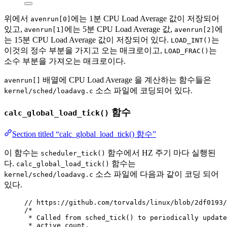
위에서
에는 1분 CPU Load Average 값이 저장되어
avenrun[0]
있고, a
에는 5분 CPU Load Average 값,
에
venrun[1]
avenrun[2]
는 15분 CPU Load Average 값이 저장되어 있다.
는
LOAD_INT()
이것의 정수 부분을 가지고 오는 매크로이고,
는
LOAD_FRAC()
소수 부분을 가져오는 매크로이다.
배열에 CPU Load Average 을 계산하는 함수들은
avenrun[]
소스 파일에 코딩되어 있다.
kernel/sched/loadavg.c
함수
calc_global_load_tick()
Section titled “calc_global_load_tick() 함수”
이 함수는
함수에서 HZ 주기 마다 실행된
scheduler_tick()
다.
함수는
calc_global_load_tick()
소스 파일에 다음과 같이 코딩 되어
kernel/sched/loadavg.c
있다.
// https://github.com/torvalds/linux/blob/2df0193/
/*
* Called from sched_tick() to periodically update
* active count.