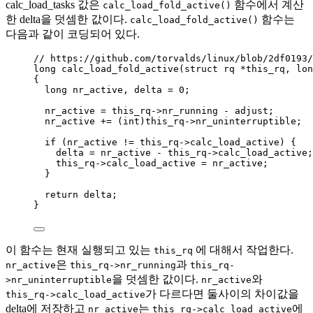
calc_load_tasks 값은
함수에서 계산
calc_load_fold_active()
한 delta을 덧셈한 값이다.
함수는
calc_load_fold_active()
다음과 같이 코딩되어 있다.
// https://github.com/torvalds/linux/blob/2df0193/
long
calc_load_fold_active
(
struct
 rq 
*
this_rq
, 
lon
{
long
 nr_active, delta 
=
0
;
nr_active 
=
this_rq
->
nr_running
-
 adjust;
nr_active 
+=
 (
int
)
this_rq
->
nr_uninterruptible
;
if
 (nr_active 
!=
this_rq
->
calc_load_active
) {
delta 
=
 nr_active 
-
this_rq
->
calc_load_active
;
this_rq
->
calc_load_active
=
 nr_active;
}
return
 delta;
}
이 함수는 현재 실행되고 있는
에 대해서 작업한다.
this_rq
은
과
nr_active
this_rq->nr_running
this_rq-
을 덧셈한 값이다.
와
>nr_uninterruptible
nr_active
가 다르다면 둘사이의 차이값을
this_rq->calc_load_active
delta에 저장하고
는
에
nr_active
this_rq->calc_load_active