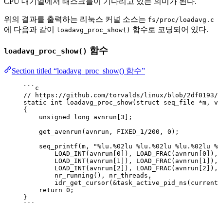
CPU 대기열에서 태스크들이 기다리고 있는 의미가 된다.
위의 결과를 출력하는 리눅스 커널 소스는
fs/proc/loadavg.c
에 다음과 같이
함수로 코딩되어 있다.
loadavg_proc_show()
함수
loadavg_proc_show()
Section titled “loadavg_proc_show() 함수”
```c
// https://github.com/torvalds/linux/blob/2df0193/
static int loadavg_proc_show(struct seq_file *m, v
{
unsigned long avnrun[3];
get_avenrun(avnrun, FIXED_1/200, 0);
seq_printf(m, "%lu.%02lu %lu.%02lu %lu.%02lu %
LOAD_INT(avnrun[0]), LOAD_FRAC(avnrun[0]),
LOAD_INT(avnrun[1]), LOAD_FRAC(avnrun[1]),
LOAD_INT(avnrun[2]), LOAD_FRAC(avnrun[2]),
nr_running(), nr_threads,
idr_get_cursor(&task_active_pid_ns(current
return 0;
}
```