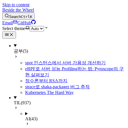
Skip to content
Beside the Wheel
Search
Ctrl
K
Email
GitHub
Select theme
공부
(5)
spot 인스턴스에서 서버 가용성 개선하기
eBPF로 서버 성능 Profiling하는 법: Pyroscope의 구
현 살펴보기
정수론부터 RSA까지
strace로 shaka-packager 버그 추적
Kubernetes The Hard Way
TIL
(937)
AI
(43)