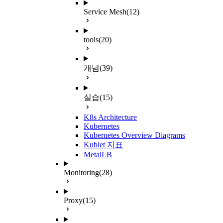
Service Mesh
(12)
tools
(20)
개념
(39)
실습
(15)
K8s Architecture
Kubernetes
Kubernetes Overview Diagrams
Kublet 지표
MetalLB
Monitoring
(28)
Proxy
(15)