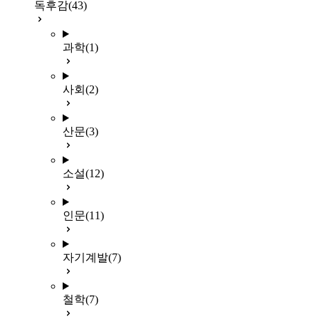
독후감
(43)
과학
(1)
사회
(2)
산문
(3)
소설
(12)
인문
(11)
자기계발
(7)
철학
(7)