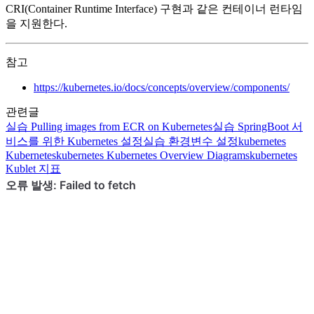
CRI(Container Runtime Interface) 구현과 같은 컨테이너 런타임
을 지원한다.
참고
https://kubernetes.io/docs/concepts/overview/components/
관련글
실습
Pulling images from ECR on Kubernetes
실습
SpringBoot 서
비스를 위한 Kubernetes 설정
실습
환경변수 설정
kubernetes
Kubernetes
kubernetes
Kubernetes Overview Diagrams
kubernetes
Kublet 지표