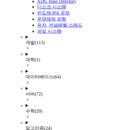
XDG Base Directory
디스크 시스템
반도체 8대 공정
운영체제 유형
유저, 커널레벨 스레드
파일 시스템
개발
(113)
과학
(1)
데이터베이스
(64)
서버
(72)
수학
(20)
알고리즘
(24)