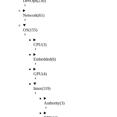
DevOps
(230)
Network
(61)
OS
(155)
CPU
(3)
Embedded
(6)
GPU
(4)
linux
(119)
Authority
(3)