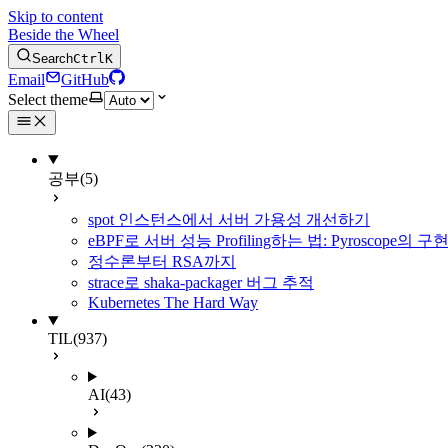
Skip to content
Beside the Wheel
Search
Ctrl
K
Email
GitHub
Select theme
공부
(5)
spot 인스턴스에서 서버 가용성 개선하기
eBPF로 서버 성능 Profiling하는 법: Pyroscope의
정수론부터 RSA까지
strace로 shaka-packager 버그 추적
Kubernetes The Hard Way
TIL
(937)
AI
(43)