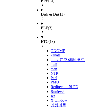
BPF
(13)
Disk & Dir
(13)
ELF
(3)
ETC
(13)
GNOME
kanata
linux 표준 에러 코드
mail
man
NTP
Perf
PMU
Redirection와 FD
Runlevel
set
X window
명령어들