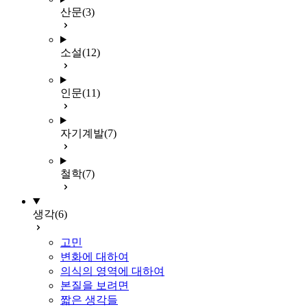
산문
(3)
소설
(12)
인문
(11)
자기계발
(7)
철학
(7)
생각
(6)
고민
변화에 대하여
의식의 영역에 대하여
본질을 보려면
짧은 생각들