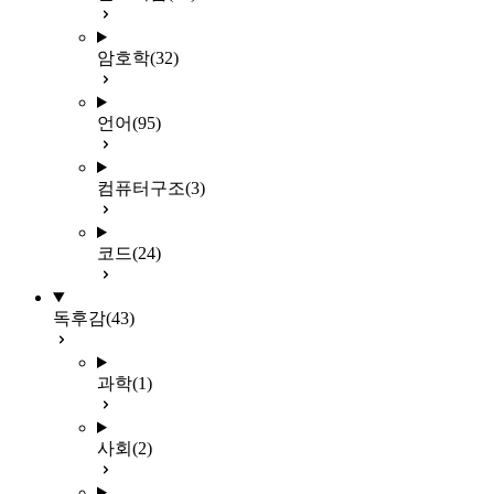
암호학
(32)
언어
(95)
컴퓨터구조
(3)
코드
(24)
독후감
(43)
과학
(1)
사회
(2)