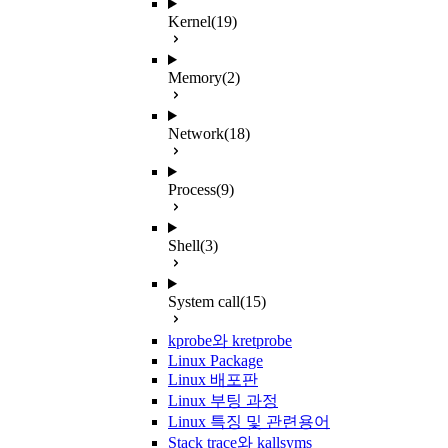
Kernel
(19)
Memory
(2)
Network
(18)
Process
(9)
Shell
(3)
System call
(15)
kprobe와 kretprobe
Linux Package
Linux 배포판
Linux 부팅 과정
Linux 특징 및 관련용어
Stack trace와 kallsyms