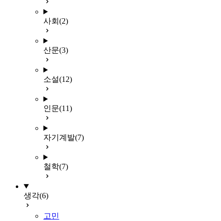
사회
(2)
산문
(3)
소설
(12)
인문
(11)
자기계발
(7)
철학
(7)
생각
(6)
고민