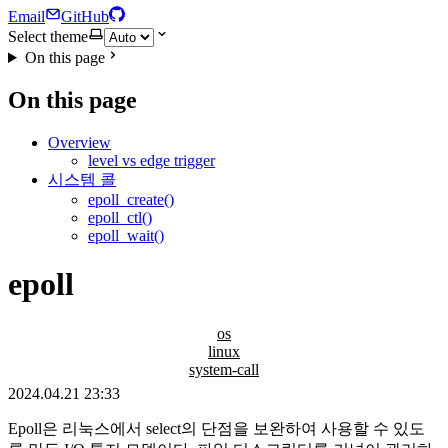
Email
GitHub
Select theme
On this page
On this page
Overview
level vs edge trigger
시스템 콜
epoll_create()
epoll_ctl()
epoll_wait()
epoll
os
linux
system-call
2024.04.21 23:33
Epoll은 리눅스에서 select의 단점을 보완하여 사용할 수 있도