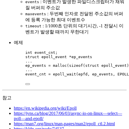
: 이벤트가 발생한 파일디스크립터가 채워
events
질 버퍼의 주소값
: 두번째 인자로 전달된 주소값의 버퍼
maxevents
에 등록 가능한 최대 이벤트수
: 1/1000초 단위의 대기시간, -1 전달시 이
timeout
벤트가 발생할 때까지 무한대기
예제
int
 event_cnt;
struct
 epoll_event 
*
ep_events
...
ep_events 
=
malloc
(
sizeof
(
struct
 epoll_event)
...
event_cnt 
=
epoll_wait
(epfd, ep_events, EPOLL
참고
https://en.wikipedia.org/wiki/Epoll
https://jvns.ca/blog/2017/06/03/async-io-on-linux—select—
poll—and-epoll/
https://man7.org/linux/man-pages/man2/epoll_ctl.2.html
https://kldp.org/node/74537