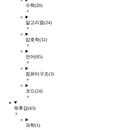
수학
(20)
알고리즘
(24)
암호학
(32)
언어
(95)
컴퓨터구조
(3)
코드
(24)
독후감
(43)
과학
(1)