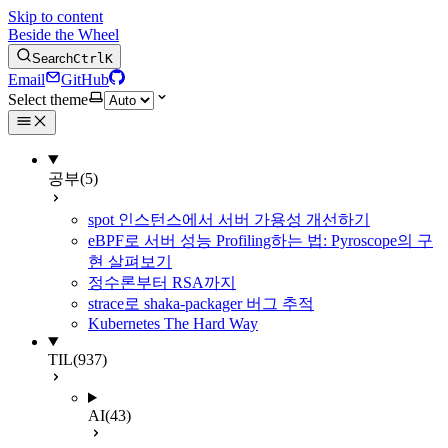
Skip to content
Beside the Wheel
Search
Ctrl
K
Email
GitHub
Select theme
공부
(5)
spot 인스턴스에서 서버 가용성 개선하기
eBPF로 서버 성능 Profiling하는 법: Pyroscope의 구
현 살펴보기
정수론부터 RSA까지
strace로 shaka-packager 버그 추적
Kubernetes The Hard Way
TIL
(937)
AI
(43)