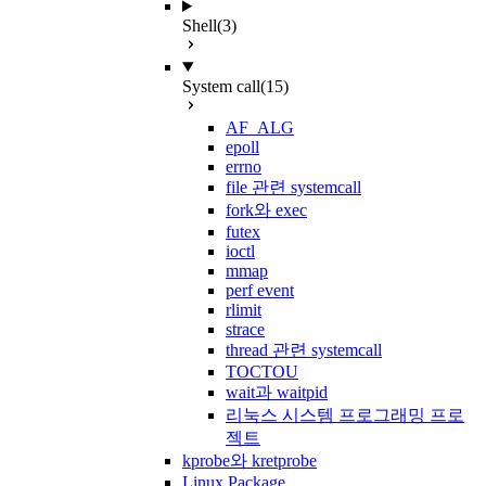
Shell
(3)
System call
(15)
AF_ALG
epoll
errno
file 관련 systemcall
fork와 exec
futex
ioctl
mmap
perf event
rlimit
strace
thread 관련 systemcall
TOCTOU
wait과 waitpid
리눅스 시스템 프로그래밍 프로
젝트
kprobe와 kretprobe
Linux Package