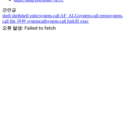
관련글
shell
shell
shell
zshrc
system-call
AF_ALG
system-call
errno
system-
call
file 관련 systemcall
system-call
fork와 exec