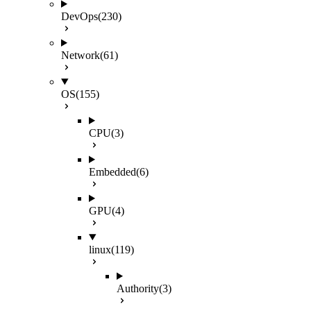
DevOps
(230)
Network
(61)
OS
(155)
CPU
(3)
Embedded
(6)
GPU
(4)
linux
(119)
Authority
(3)