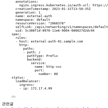
annotations
:
nginx.ingress.kubernetes.io/auth-url
: 
https://
creationTimestamp
: 
2023-01-31T13:50:35Z
generation
: 
1
name
: 
external-auth
namespace
: 
default
resourceVersion
: 
"
2068378
"
selfLink
: 
/apis/networking/v1/namespaces/default
uid
: 
5c388f1d-8970-11e6-9004-080027d2dc94
spec
:
rules
:
- 
host
: 
external-auth-01.sample.com
http
:
paths
:
- 
path
: 
/
pathType
: 
Prefix
backend
:
service
:
name
: 
http-svc
port
:
number
: 
80
status
:
loadBalancer
:
ingress
:
- 
ip
: 
172.17.4.99
관련글