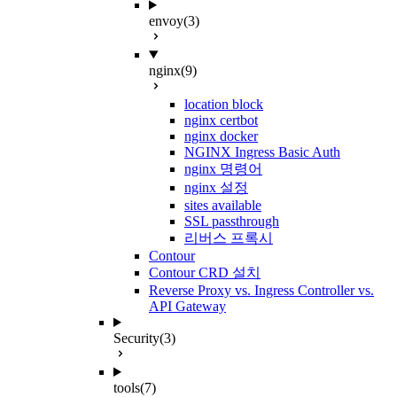
envoy
(3)
nginx
(9)
location block
nginx certbot
nginx docker
NGINX Ingress Basic Auth
nginx 명령어
nginx 설정
sites available
SSL passthrough
리버스 프록시
Contour
Contour CRD 설치
Reverse Proxy vs. Ingress Controller vs.
API Gateway
Security
(3)
tools
(7)