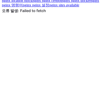
nginx
location block
nginx
nginx certbot
nginx
nginx docker
nginx
nginx 명령어
nginx
nginx 설정
nginx
sites available