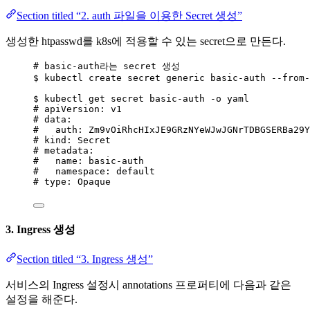
Section titled “2. auth 파일을 이용한 Secret 생성”
생성한 htpasswd를 k8s에 적용할 수 있는 secret으로 만든다.
# basic-auth라는 secret 생성
$ kubectl create secret generic basic-auth --from-
$ kubectl get secret basic-auth -o yaml
# apiVersion: v1
# data:
#   auth: Zm9vOiRhcHIxJE9GRzNYeWJwJGNrTDBGSERBa29Y
# kind: Secret
# metadata:
#   name: basic-auth
#   namespace: default
# type: Opaque
3. Ingress 생성
Section titled “3. Ingress 생성”
서비스의 Ingress 설정시 annotations 프로퍼티에 다음과 같은
설정을 해준다.