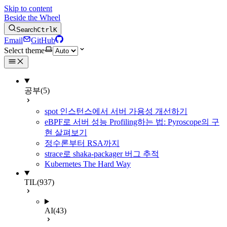
Skip to content
Beside the Wheel
Search
Ctrl
K
Email
GitHub
Select theme
공부
(5)
spot 인스턴스에서 서버 가용성 개선하기
eBPF로 서버 성능 Profiling하는 법: Pyroscope의 구
현 살펴보기
정수론부터 RSA까지
strace로 shaka-packager 버그 추적
Kubernetes The Hard Way
TIL
(937)
AI
(43)