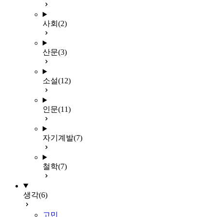
사회
(2)
산문
(3)
소설
(12)
인문
(11)
자기계발
(7)
철학
(7)
생각
(6)
고민