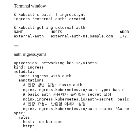
Terminal window
$
kubectl
create
-f
ingress.yml
ingress
"
external-auth
"
created
$
kubectl
get
ing
external-auth
NAME
HOSTS
ADDR
external-auth
external-auth-01.sample.com
172.
auth-ingress.yaml
apiVersion
: 
networking.k8s.io/v1beta1
kind
: 
Ingress
metadata
:
name
: 
ingress-with-auth
annotations
:
# 인증 방법 설정: basic auth
nginx.ingress.kubernetes.io/auth-type
: 
basic
# basic auth 사용자가 들어있는 secret 설정
nginx.ingress.kubernetes.io/auth-secret
: 
basic
# 인증 요청시 반환할 메세지 설정
nginx.ingress.kubernetes.io/auth-realm
: 
'
Authe
spec
:
rules
:
- 
host
: 
foo.bar.com
http
: