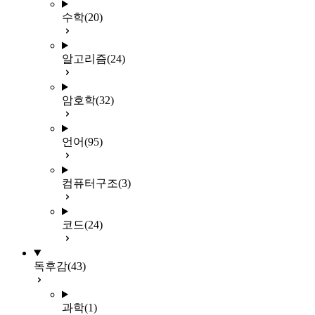
수학
(20)
알고리즘
(24)
암호학
(32)
언어
(95)
컴퓨터구조
(3)
코드
(24)
독후감
(43)
과학
(1)