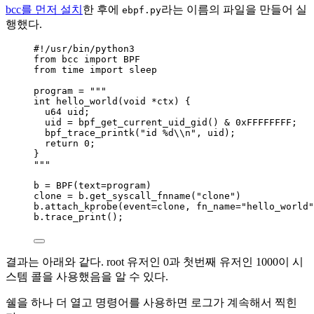
bcc를 먼저 설치
한 후에
라는 이름의 파일을 만들어 실
ebpf.py
행했다.
#!/usr/bin/python3
from
 bcc 
import
BPF
from
 time 
import
 sleep
program 
=
"""
int hello_world(void *ctx) {
u64 uid;
uid = bpf_get_current_uid_gid() & 0xFFFFFFFF;
bpf_trace_printk("id 
%d
\\
n", uid);
return 0;
}
"""
b 
=
BPF
(
text
=
program
)
clone 
=
 b.
get_syscall_fnname
(
"
clone
"
)
b.
attach_kprobe
(
event
=
clone
,
fn_name
=
"
hello_world
"
b.
trace_print
()
;
결과는 아래와 같다. root 유저인 0과 첫번째 유저인 1000이 시
스템 콜을 사용했음을 알 수 있다.
쉘을 하나 더 열고 명령어를 사용하면 로그가 계속해서 찍힌