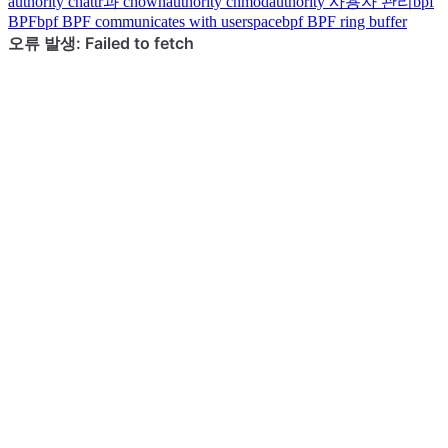
authority
chattr과 chown
authority
chmod
authority
사용자 관리
bpf
BPF
bpf
BPF communicates with userspace
bpf
BPF ring buffer