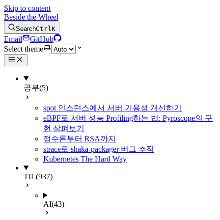
Skip to content
Beside the Wheel
Search
Ctrl
K
Email
GitHub
Select theme
공부
(5)
spot 인스턴스에서 서버 가용성 개선하기
eBPF로 서버 성능 Profiling하는 법: Pyroscope의 구
현 살펴보기
정수론부터 RSA까지
strace로 shaka-packager 버그 추적
Kubernetes The Hard Way
TIL
(937)
AI
(43)