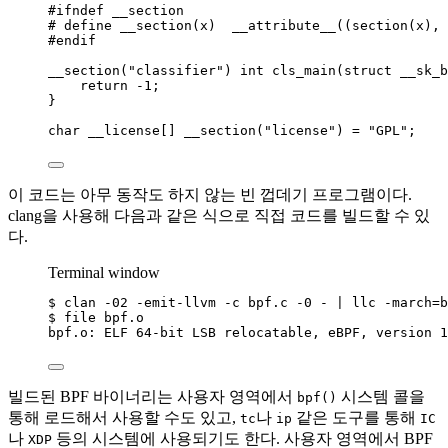
#ifndef
__section
# define
__section
(
x
)
__attribute__
((
section
(x), 
#endif
__section
(
"
classifier
"
) 
int
cls_main
(
struct
 __sk_b
return
-
1
;
}
char
 __license
[]
__section
(
"
license
"
) 
=
"
GPL
"
;
이 코드는 아무 동작도 하지 않는 빈 껍데기 프로그램이다.
clang을 사용해 다음과 같은 식으로 직접 코드를 빌드할 수 있
다.
Terminal window
$
clan
-02
-emit-llvm
-c
bpf.c
-0
-
|
llc
-march=b
$
file
bpf.o
bpf.o:
ELF
64-bit
LSB
relocatable,
eBPF,
version
1
빌드된 BPF 바이너리는 사용자 영역에서
시스템 콜을
bpf()
통해 로드해서 사용할 수도 있고,
나
같은 도구를 통해
tc
ip
IC
나
등의 시스템에 사용되기도 한다. 사용자 영역에서 BPF
XDP