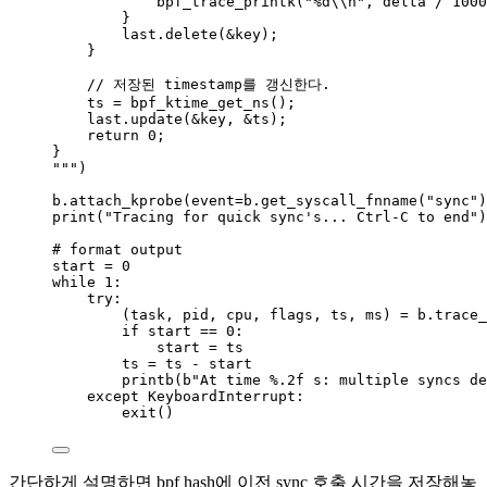
bpf_trace_printk("
%d
\\
n", delta / 1000
}
last.delete(&key);
}
// 저장된 timestamp를 갱신한다.
ts = bpf_ktime_get_ns();
last.update(&key, &ts);
return 0;
}
"""
)
b.
attach_kprobe
(
event
=
b.
get_syscall_fnname
(
"
sync
"
)
print
(
"
Tracing for quick sync's... Ctrl-C to end
"
)
# format output
start 
=
0
while
1
:
try
:
(task, pid, cpu, flags, ts, ms) 
=
 b.
trace_
if
 start 
==
0
:
start 
=
 ts
ts 
=
 ts 
-
 start
printb
(
b
"
At time 
%.2f
 s: multiple syncs de
except
KeyboardInterrupt
:
exit
()
간단하게 설명하면 bpf hash에 이전 sync 호출 시간을 저장해놓