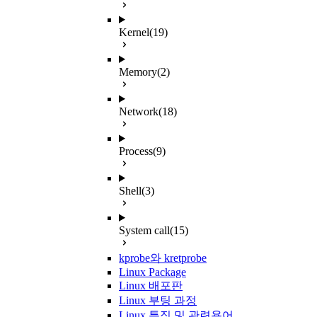
Kernel
(19)
Memory
(2)
Network
(18)
Process
(9)
Shell
(3)
System call
(15)
kprobe와 kretprobe
Linux Package
Linux 배포판
Linux 부팅 과정
Linux 특징 및 관련용어