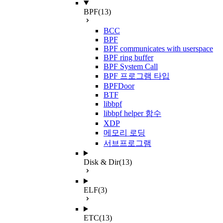
BPF
(13)
BCC
BPF
BPF communicates with userspace
BPF ring buffer
BPF System Call
BPF 프로그램 타입
BPFDoor
BTF
libbpf
libbpf helper 함수
XDP
메모리 로딩
서브프로그램
Disk & Dir
(13)
ELF
(3)
ETC
(13)