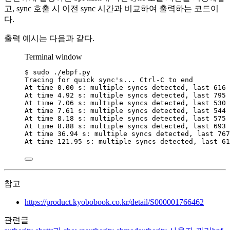
고, sync 호출 시 이전 sync 시간과 비교하여 출력하는 코드이
다.
출력 예시는 다음과 같다.
Terminal window
$
sudo
./ebpf.py
Tracing
for
quick
sync
'
s... Ctrl-C to end
At time 0.00 s: multiple syncs detected, last 616 
At time 4.92 s: multiple syncs detected, last 795 
At time 7.06 s: multiple syncs detected, last 530 
At time 7.61 s: multiple syncs detected, last 544 
At time 8.18 s: multiple syncs detected, last 575 
At time 8.88 s: multiple syncs detected, last 693 
At time 36.94 s: multiple syncs detected, last 767
At time 121.95 s: multiple syncs detected, last 61
참고
https://product.kyobobook.co.kr/detail/S000001766462
관련글