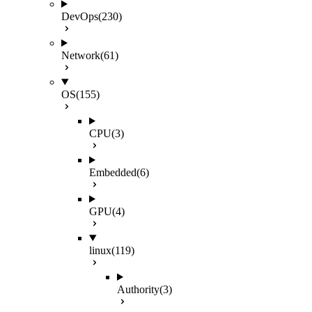
DevOps
(230)
Network
(61)
OS
(155)
CPU
(3)
Embedded
(6)
GPU
(4)
linux
(119)
Authority
(3)