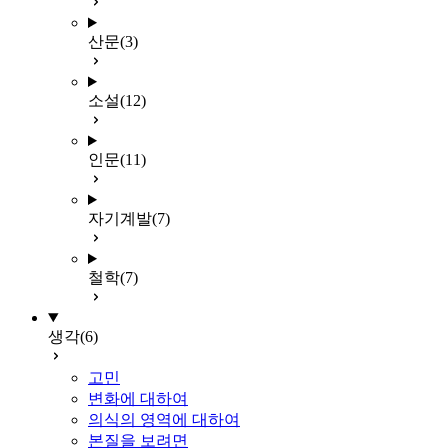
산문
(3)
소설
(12)
인문
(11)
자기계발
(7)
철학
(7)
생각
(6)
고민
변화에 대하여
의식의 영역에 대하여
본질을 보려면