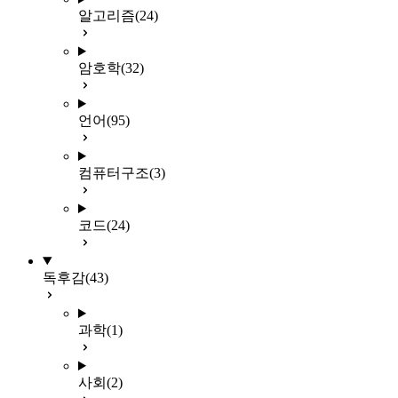
알고리즘
(24)
암호학
(32)
언어
(95)
컴퓨터구조
(3)
코드
(24)
독후감
(43)
과학
(1)
사회
(2)