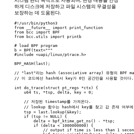
시스템 관리 목적으로 사용되며, 변경 내용을 안정
하게 디스크에 저장하고 파일 시스템의 무결성을
보장하는 데 도움된다.
#!/usr/bin/python3
from
 __future__ 
import
 print_function
from
 bcc 
import
BPF
from
 bcc.utils 
import
 printb
# load BPF program
b 
=
BPF
(
text
=
"""
#include <uapi/linux/ptrace.h>
BPF_HASH(last);
// "last"라는 hash (associative array) 유형의 
// 이 코드에선 hash에서 key가 0인 공간만을 사용할 것이다.
int do_trace(struct pt_regs *ctx) {
u64 ts, *tsp, delta, key = 0;
// 저장된 timestamp를 가져온다.
// lookup 함수는 hash에서 key를 찾고 값 존재 여
tsp = last.lookup(&key);
if (tsp != NULL) {
delta = bpf_ktime_get_ns() - *tsp;
if (delta < 1000000000) {
// output if time is less than 1 secon