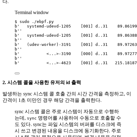
다.
Terminal window
$
sudo
./ebpf.py
b
'   systemd-udevd-1205    [001] d..31    89.86199
b
''
b
'   systemd-udevd-1205    [001] d..31    89.86388
b
''
b
'   (udev-worker)-3191    [001] d..31    89.97263
b
''
b
'           <...>-3190    [000] d..31    89.97277
b
''
b
'           <...>-4623    [001] d..31   215.18187
2. 시스템 콜을 사용한 유저의 id 출력
발생하는 sync 시스템 콜 호출 간의 시간 간격을 측정하고, 이
간격이 1초 미만인 경우 해당 간격을 출력한다.
sync 시스템 콜은 주로 시스템이 자동으로 수행하
는데,
명령어를 사용하여 수동으로 호출할 수
sync
도 있다. sync는 파일 시스템의 버퍼를 디스크에 즉
시 쓰고 변경된 내용을 디스크에 동기화한다. 주로