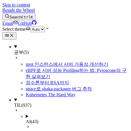
Skip to content
Beside the Wheel
Search
Ctrl
K
Email
GitHub
Select theme
공부
(5)
spot 인스턴스에서 서버 가용성 개선하기
eBPF로 서버 성능 Profiling하는 법: Pyroscope의 구
현 살펴보기
정수론부터 RSA까지
strace로 shaka-packager 버그 추적
Kubernetes The Hard Way
TIL
(937)
AI
(43)