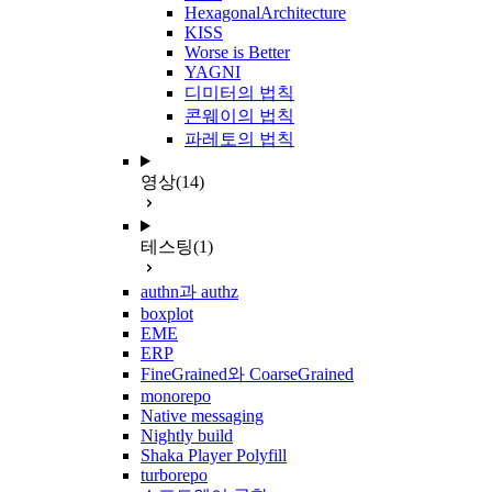
HexagonalArchitecture
KISS
Worse is Better
YAGNI
디미터의 법칙
콘웨이의 법칙
파레토의 법칙
영상
(14)
테스팅
(1)
authn과 authz
boxplot
EME
ERP
FineGrained와 CoarseGrained
monorepo
Native messaging
Nightly build
Shaka Player Polyfill
turborepo