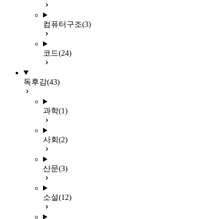
컴퓨터구조
(3)
코드
(24)
독후감
(43)
과학
(1)
사회
(2)
산문
(3)
소설
(12)