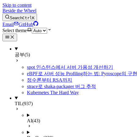
Skip to content
Beside the Wheel
Search
Ctrl
K
Email
GitHub
Select theme
공부
(5)
spot 인스턴스에서 서버 가용성 개선하기
eBPF로 서버 성능 Profiling하는 법: Pyroscope의
정수론부터 RSA까지
strace로 shaka-packager 버그 추적
Kubernetes The Hard Way
TIL
(937)
AI
(43)