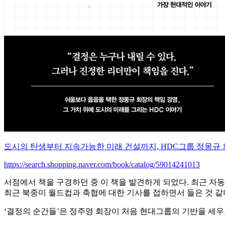
도시의 탄생부터 지속가능한 미래 건설까지, HDC그룹 정몽규 
https://search.shopping.naver.com/book/catalog/59014241013
서점에서 책을 구경하던 중 이 책을 발견하게 되었다. 최근 자
최근 북중미 월드컵과 축협에 대한 기사를 접하면서 들은 것 같더
‘결정의 순간들’은 정주영 회장이 처음 현대그룹의 기반을 세우