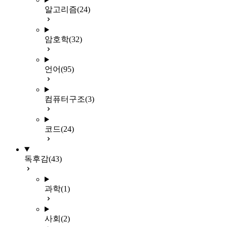
알고리즘
(24)
암호학
(32)
언어
(95)
컴퓨터구조
(3)
코드
(24)
독후감
(43)
과학
(1)
사회
(2)