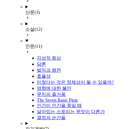
산문
(3)
소설
(12)
인문
(11)
지성적 회심
담론
발자크 평전
효율성
미쳤다는 것은 정체성이 될 수 있을까?
영향에 대한 불안
무지의 즐거움
The Seven Basic Plots
인간이 인간을 죽일 때
살아있는 스토리는 무엇이 다른가
결정의 순간들
자기계발
(7)