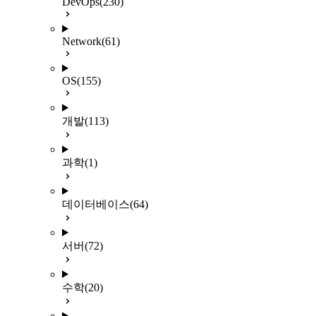
DevOps
(230)
Network
(61)
OS
(155)
개발
(113)
과학
(1)
데이터베이스
(64)
서버
(72)
수학
(20)