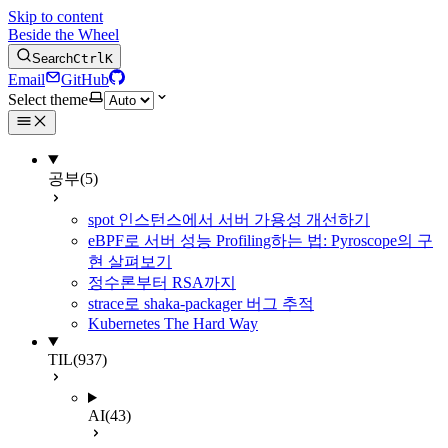
Skip to content
Beside the Wheel
Search
Ctrl
K
Email
GitHub
Select theme
공부
(5)
spot 인스턴스에서 서버 가용성 개선하기
eBPF로 서버 성능 Profiling하는 법: Pyroscope의 구
현 살펴보기
정수론부터 RSA까지
strace로 shaka-packager 버그 추적
Kubernetes The Hard Way
TIL
(937)
AI
(43)