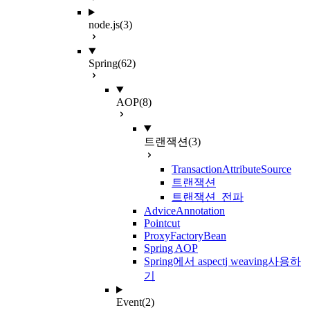
node.js
(3)
Spring
(62)
AOP
(8)
트랜잭션
(3)
TransactionAttributeSource
트랜잭션
트랜잭션 전파
AdviceAnnotation
Pointcut
ProxyFactoryBean
Spring AOP
Spring에서 aspectj weaving사용하
기
Event
(2)