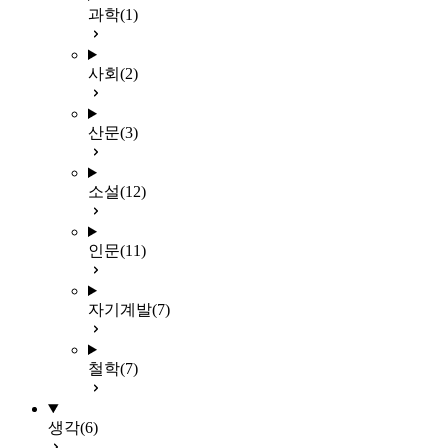
과학
(1)
사회
(2)
산문
(3)
소설
(12)
인문
(11)
자기계발
(7)
철학
(7)
생각
(6)