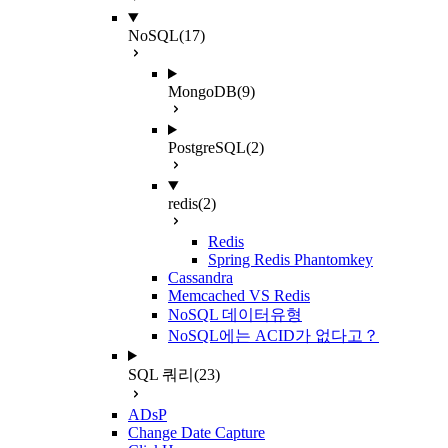
NoSQL
(17)
MongoDB
(9)
PostgreSQL
(2)
redis
(2)
Redis
Spring Redis Phantomkey
Cassandra
Memcached VS Redis
NoSQL 데이터유형
NoSQL에는 ACID가 없다고？
SQL 쿼리
(23)
ADsP
Change Date Capture