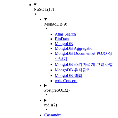
NoSQL
(17)
MongoDB
(9)
Atlas Search
BinData
MongoDB
MongoDB Aggregation
MongoDB Document로 POJO 상
속받기
MongoDB 스키마설계 고려사항
MongoDB 유저관리
MongoDB 쿼리
writeConcern
PostgreSQL
(2)
redis
(2)
Cassandra