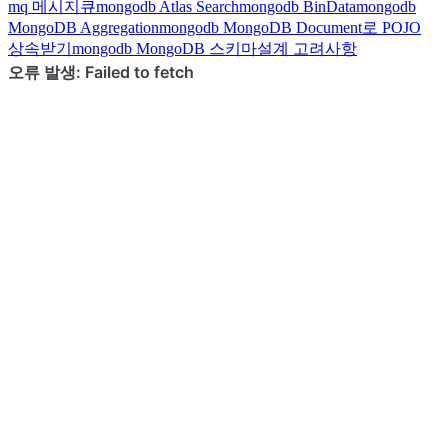
mq
메시지큐
mongodb
Atlas Search
mongodb
BinData
mongodb
MongoDB Aggregation
mongodb
MongoDB Document로 POJO
상속받기
mongodb
MongoDB 스키마설계 고려사항