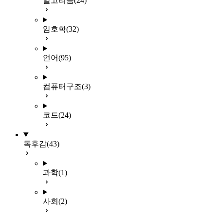
알고리즘
(24)
암호학
(32)
언어
(95)
컴퓨터구조
(3)
코드
(24)
독후감
(43)
과학
(1)
사회
(2)