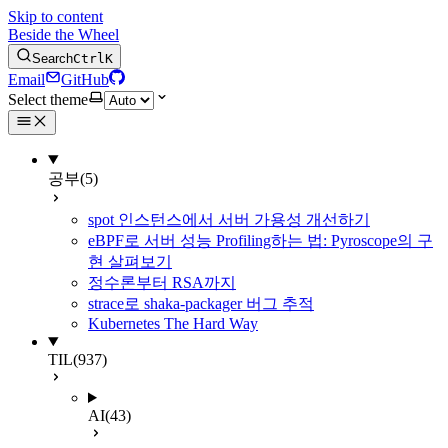
Skip to content
Beside the Wheel
Search
Ctrl
K
Email
GitHub
Select theme
공부
(5)
spot 인스턴스에서 서버 가용성 개선하기
eBPF로 서버 성능 Profiling하는 법: Pyroscope의 구
현 살펴보기
정수론부터 RSA까지
strace로 shaka-packager 버그 추적
Kubernetes The Hard Way
TIL
(937)
AI
(43)