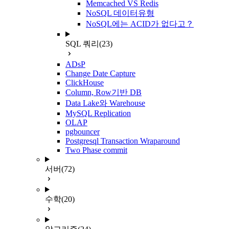
Memcached VS Redis
NoSQL 데이터유형
NoSQL에는 ACID가 없다고？
SQL 쿼리
(23)
ADsP
Change Date Capture
ClickHouse
Column, Row기반 DB
Data Lake와 Warehouse
MySQL Replication
OLAP
pgbouncer
Postgresql Transaction Wraparound
Two Phase commit
서버
(72)
수학
(20)