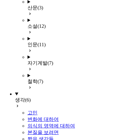
산문
(3)
소설
(12)
인문
(11)
자기계발
(7)
철학
(7)
생각
(6)
고민
변화에 대하여
의식의 영역에 대하여
본질을 보려면
짧은 생각들