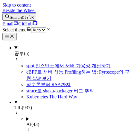
Skip to content
Beside the Wheel
Search
Ctrl
K
Email
GitHub
Select theme
공부
(5)
spot 인스턴스에서 서버 가용성 개선하기
eBPF로 서버 성능 Profiling하는 법: Pyroscope의 구
현 살펴보기
정수론부터 RSA까지
strace로 shaka-packager 버그 추적
Kubernetes The Hard Way
TIL
(937)
AI
(43)