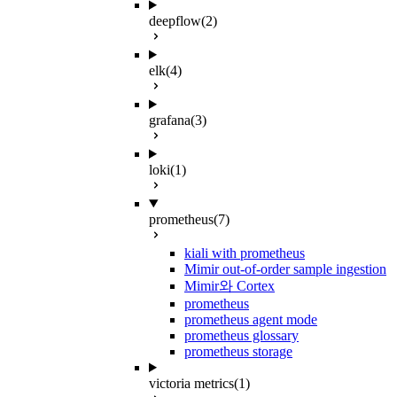
deepflow
(2)
elk
(4)
grafana
(3)
loki
(1)
prometheus
(7)
kiali with prometheus
Mimir out-of-order sample ingestion
Mimir와 Cortex
prometheus
prometheus agent mode
prometheus glossary
prometheus storage
victoria metrics
(1)