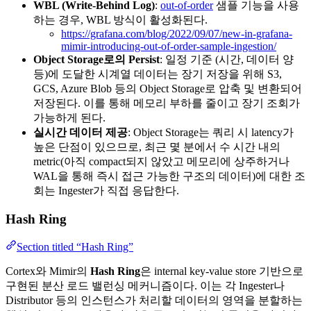
WBL (Write-Behind Log)
:
out-of-order
샘플 기능을 사용
하는 경우, WBL 방식이 활성화된다.
https://grafana.com/blog/2022/09/07/new-in-grafana-
mimir-introducing-out-of-order-sample-ingestion/
Object Storage로의 Persist
: 일정 기준 (시간, 데이터 양
등)에 도달한 시계열 데이터는 장기 저장을 위해 S3,
GCS, Azure Blob 등의 Object Storage로 압축 및 변환되어
저장된다. 이를 통해 메모리 부하를 줄이고 장기 조회가
가능하게 된다.
실시간 데이터 제공
: Object Storage는 쿼리 시 latency가
높은 단점이 있으므로, 최근 몇 분에서 수 시간 내의
metric(아직 compact되지 않았고 메모리에 상주하거나
WAL을 통해 즉시 접근 가능한 구조의 데이터)에 대한 조
회는 Ingester가 직접 응답한다.
Hash Ring
Section titled “Hash Ring”
Cortex와 Mimir의
Hash Ring
은 internal key-value store 기반으로
구현된 분산 로드 밸런싱 메커니즘이다. 이는 각 Ingester나
Distributor 등의 인스턴스가 처리할 데이터의 영역을 분할하는