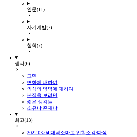
인문
(11)
자기계발
(7)
철학
(7)
생각
(6)
고민
변화에 대하여
의식의 영역에 대하여
본질을 보려면
짧은 생각들
소유냐 존재냐
회고
(13)
2022.03-04 대덕소마고 입학소감/다짐