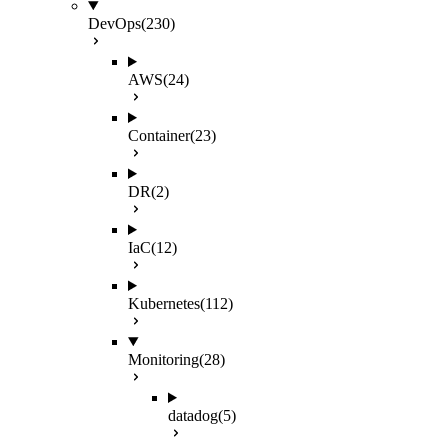
DevOps
(230)
AWS
(24)
Container
(23)
DR
(2)
IaC
(12)
Kubernetes
(112)
Monitoring
(28)
datadog
(5)