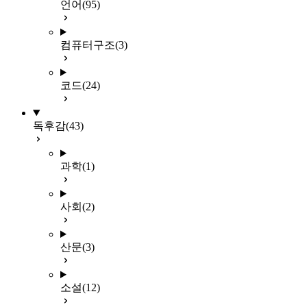
언어
(95)
컴퓨터구조
(3)
코드
(24)
독후감
(43)
과학
(1)
사회
(2)
산문
(3)
소설
(12)