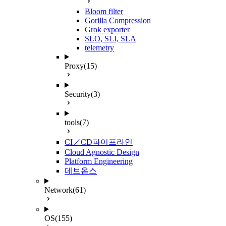
Bloom filter
Gorilla Compression
Grok exporter
SLO, SLI, SLA
telemetry
Proxy
(15)
Security
(3)
tools
(7)
CI／CD파이프라인
Cloud Agnostic Design
Platform Engineering
데브옵스
Network
(61)
OS
(155)