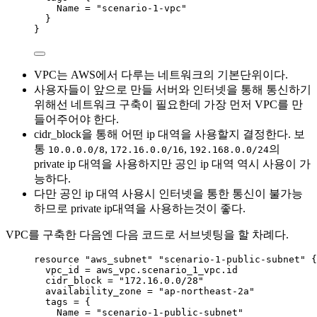
Name
=
"
scenario-1-vpc
"
}
}
VPC는 AWS에서 다루는 네트워크의 기본단위이다.
사용자들이 앞으로 만들 서버와 인터넷을 통해 통신하기
위해선 네트워크 구축이 필요한데 가장 먼저 VPC를 만
들어주어야 한다.
cidr_block을 통해 어떤 ip 대역을 사용할지 결정한다. 보
통
,
,
의
10.0.0.0/8
172.16.0.0/16
192.168.0.0/24
private ip 대역을 사용하지만 공인 ip 대역 역시 사용이 가
능하다.
다만 공인 ip 대역 사용시 인터넷을 통한 통신이 불가능
하므로 private ip대역을 사용하는것이 좋다.
VPC를 구축한 다음엔 다음 코드로 서브넷팅을 할 차례다.
resource 
"aws_subnet"
"scenario-1-public-subnet"
 {
vpc_id 
=
aws_vpc
.
scenario_1_vpc
.
id
cidr_block 
=
"
172.16.0.0/28
"
availability_zone 
=
"
ap-northeast-2a
"
tags 
=
{
Name
=
"
scenario-1-public-subnet
"