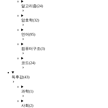
알고리즘
(24)
암호학
(32)
언어
(95)
컴퓨터구조
(3)
코드
(24)
독후감
(43)
과학
(1)
사회
(2)