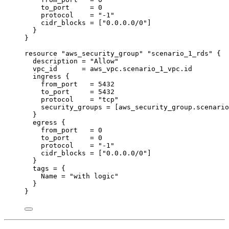
to_port     
=
0
protocol    
=
"
-1
"
cidr_blocks 
=
[
"
0.0.0.0/0
"
]
}
}
resource 
"aws_security_group"
"scenario_1_rds"
 {
description 
=
"
Allow
"
vpc_id      
=
aws_vpc
.
scenario_1_vpc
.
id
ingress {
from_port   
=
5432
to_port     
=
5432
protocol    
=
"
tcp
"
security_groups 
=
[
aws_security_group
.
scenario
}
egress {
from_port   
=
0
to_port     
=
0
protocol    
=
"
-1
"
cidr_blocks 
=
[
"
0.0.0.0/0
"
]
}
tags 
=
{
Name
=
"
with logic
"
}
}