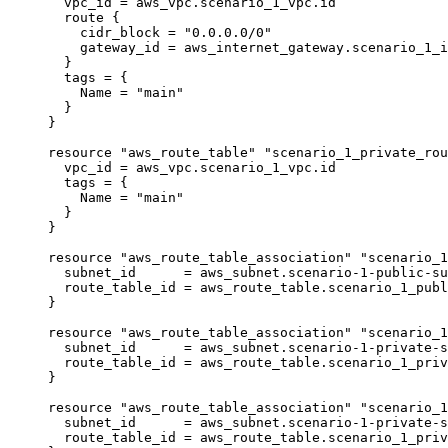
vpc_id 
=
aws_vpc
.
scenario_1_vpc
.
id
route {
cidr_block 
=
"
0.0.0.0/0
"
gateway_id 
=
aws_internet_gateway
.
scenario_1_i
}
tags 
=
{
Name
=
"
main
"
}
}
resource 
"aws_route_table"
"scenario_1_private_rou
vpc_id 
=
aws_vpc
.
scenario_1_vpc
.
id
tags 
=
{
Name
=
"
main
"
}
}
resource 
"aws_route_table_association"
"scenario_1
subnet_id      
=
aws_subnet
.
scenario-1-public-su
route_table_id 
=
aws_route_table
.
scenario_1_publ
}
resource 
"aws_route_table_association"
"scenario_1
subnet_id      
=
aws_subnet
.
scenario-1-private-s
route_table_id 
=
aws_route_table
.
scenario_1_priv
}
resource 
"aws_route_table_association"
"scenario_1
subnet_id      
=
aws_subnet
.
scenario-1-private-s
route_table_id 
=
aws_route_table
.
scenario_1_priv