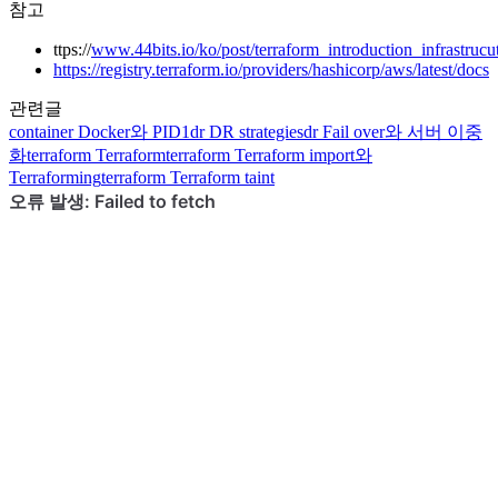
참고
ttps://
www.44bits.io/ko/post/terraform_introduction_infrastruc
https://registry.terraform.io/providers/hashicorp/aws/latest/docs
관련글
container
Docker와 PID1
dr
DR strategies
dr
Fail over와 서버 이중
화
terraform
Terraform
terraform
Terraform import와
Terraforming
terraform
Terraform taint