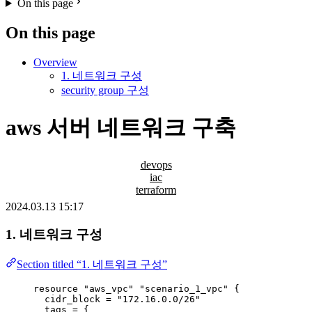
On this page
On this page
Overview
1. 네트워크 구성
security group 구성
aws 서버 네트워크 구축
devops
iac
terraform
2024.03.13 15:17
1. 네트워크 구성
Section titled “1. 네트워크 구성”
resource 
"aws_vpc"
"scenario_1_vpc"
 {
cidr_block 
=
"
172.16.0.0/26
"
tags 
=
{