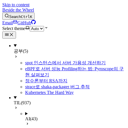
Skip to content
Beside the Wheel
Search
Ctrl
K
Email
GitHub
Select theme
공부
(5)
spot 인스턴스에서 서버 가용성 개선하기
eBPF로 서버 성능 Profiling하는 법: Pyroscope의 구
현 살펴보기
정수론부터 RSA까지
strace로 shaka-packager 버그 추적
Kubernetes The Hard Way
TIL
(937)
AI
(43)