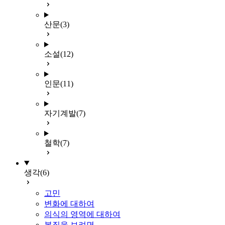
산문
(3)
소설
(12)
인문
(11)
자기계발
(7)
철학
(7)
생각
(6)
고민
변화에 대하여
의식의 영역에 대하여
본질을 보려면