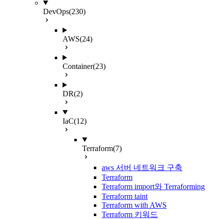
DevOps
(230)
AWS
(24)
Container
(23)
DR
(2)
IaC
(12)
Terraform
(7)
aws 서버 네트워크 구축
Terraform
Terraform import와 Terraforming
Terraform taint
Terraform with AWS
Terraform 키워드