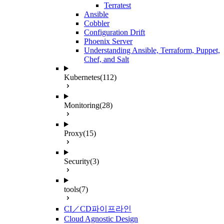
Terratest
Ansible
Cobbler
Configuration Drift
Phoenix Server
Understanding Ansible, Terraform, Puppet,
Chef, and Salt
Kubernetes
(112)
Monitoring
(28)
Proxy
(15)
Security
(3)
tools
(7)
CI／CD파이프라인
Cloud Agnostic Design