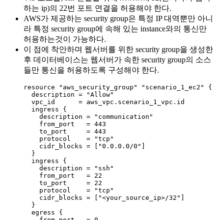
하는 ip)의 22번 포트 연결을 허용해야 한다.
AWS가 제공하는 security group은 특정 IP 대역뿐만 아니
라 특정 security group에 속해 있는 instance와의 통신만
허용하는것이 가능하다.
이 점에 착안하며 웹서버를 위한 security group을 생성한
후 데이터베이스는 웹서버가 속한 security group의 소스
들만 통신을 허용하도록 구성해야 한다.
resource 
"aws_security_group"
"scenario_1_ec2"
 {
description 
=
"
Allow
"
vpc_id      
=
aws_vpc
.
scenario_1_vpc
.
id
ingress {
description 
=
"
communication
"
from_port   
=
443
to_port     
=
443
protocol    
=
"
tcp
"
cidr_blocks 
=
[
"
0.0.0.0/0
"
]
}
ingress {
description 
=
"
ssh
"
from_port   
=
22
to_port     
=
22
protocol    
=
"
tcp
"
cidr_blocks 
=
[
"
<your_source_ip>/32
"
]
}
egress {
from_port   
=
0