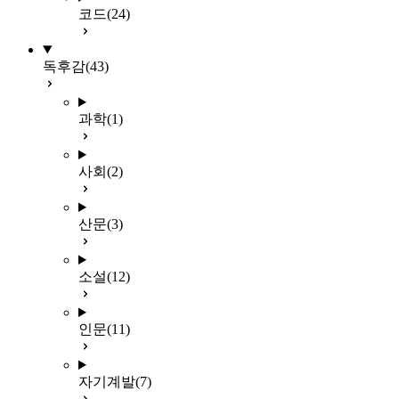
코드
(24)
독후감
(43)
과학
(1)
사회
(2)
산문
(3)
소설
(12)
인문
(11)
자기계발
(7)