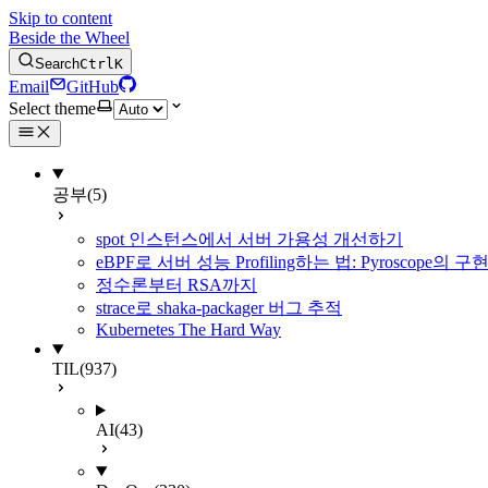
Skip to content
Beside the Wheel
Search
Ctrl
K
Email
GitHub
Select theme
공부
(5)
spot 인스턴스에서 서버 가용성 개선하기
eBPF로 서버 성능 Profiling하는 법: Pyroscope의
정수론부터 RSA까지
strace로 shaka-packager 버그 추적
Kubernetes The Hard Way
TIL
(937)
AI
(43)