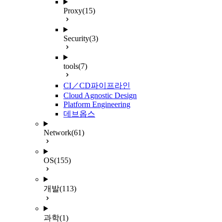
Proxy
(15)
Security
(3)
tools
(7)
CI／CD파이프라인
Cloud Agnostic Design
Platform Engineering
데브옵스
Network
(61)
OS
(155)
개발
(113)
과학
(1)