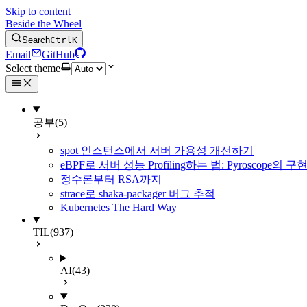
Skip to content
Beside the Wheel
Search
Ctrl
K
Email
GitHub
Select theme
공부
(5)
spot 인스턴스에서 서버 가용성 개선하기
eBPF로 서버 성능 Profiling하는 법: Pyroscope의
정수론부터 RSA까지
strace로 shaka-packager 버그 추적
Kubernetes The Hard Way
TIL
(937)
AI
(43)