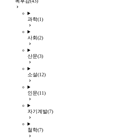
독후감
(43)
과학
(1)
사회
(2)
산문
(3)
소설
(12)
인문
(11)
자기계발
(7)
철학
(7)