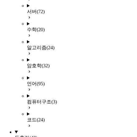
서버
(72)
수학
(20)
알고리즘
(24)
암호학
(32)
언어
(95)
컴퓨터구조
(3)
코드
(24)