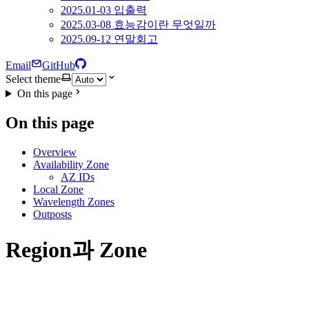
2025.01-03 입출력
2025.03-08 효능감이란 무엇일까
2025.09-12 연말회고
Email
GitHub
Select theme
On this page
On this page
Overview
Availability Zone
AZ IDs
Local Zone
Wavelength Zones
Outposts
Region과 Zone