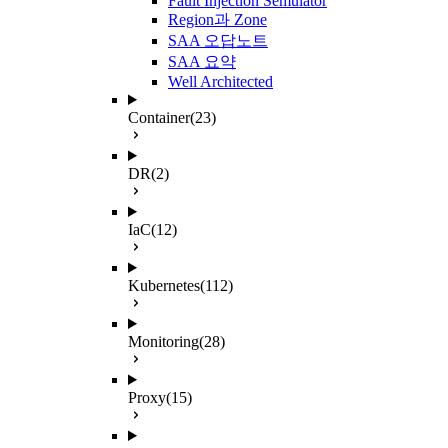
Fault Injection Semulator
Region과 Zone
SAA 오답노트
SAA 요약
Well Architected
Container
(23)
DR
(2)
IaC
(12)
Kubernetes
(112)
Monitoring
(28)
Proxy
(15)